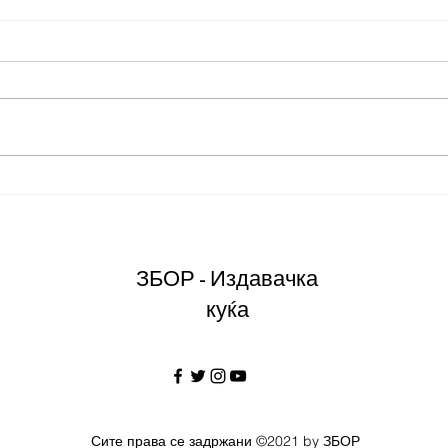
Осврт кон "Македонствување"
Рецен
"Фате
ЗБОР - Издавачка
куќа
Сите права се задржани ©2021 by ЗБОР