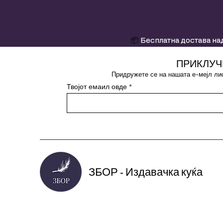
📦
Бесплатна достава над
ПРИКЛУЧ
Придружете се на нашата е-мејл лис
Твојот емаил овде
ЗБОР - Издавачка куќа