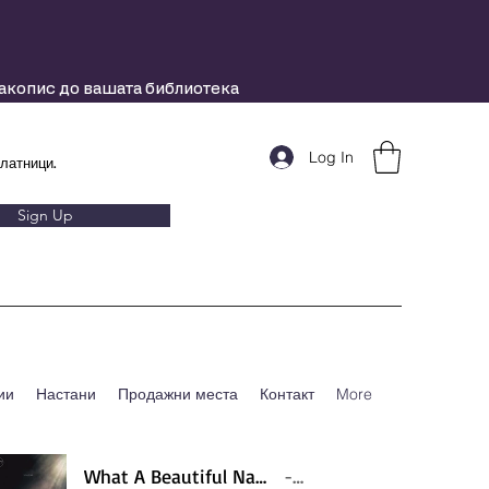
ракопис до вашата библиотека
Log In
латници.
Sign Up
ии
Настани
Продажни места
Контакт
More
What A Beautiful Name - Hillsong - Violin cover by Daniel Jang
Artist Name