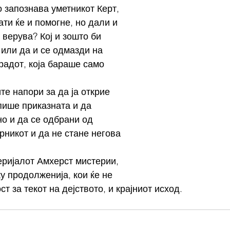
о запознава уметникот Керт, 
ати ќе и помогне, но дали и 
 верува? Кој и зошто би 
 или да и се одмазди на 
радот, која бараше само 
те напори за да ја открие 
пише приказната и да 
о и да се одбрани од 
рникот и да не стане негова 
еријалот Амхерст мистерии, 
у продолженија, кои ќе не 
т за текот на дејството, и крајниот исход.