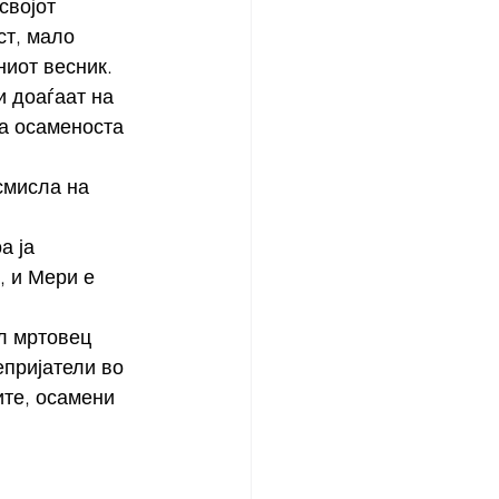
својот 
т, мало 
ниот весник.
и доаѓаат на 
на осаменоста 
а ја 
, и Мери е 
л мртовец 
епријатели во 
ите, осамени 