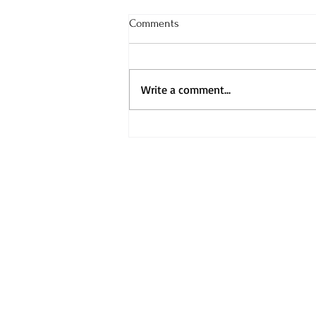
Comments
Write a comment...
Рецензија од прв читател за
Кралски Божиќ