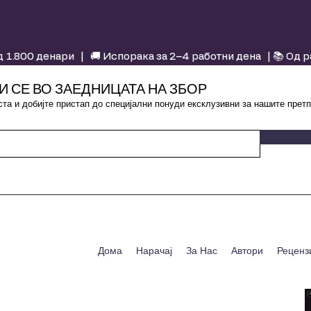
 1.800 денари | 🚚 Испорака за 2–4 работни дена | 📚 Од 
И СЕ ВО ЗАЕДНИЦАТА НА ЗБОР
та и добијте пристап до специјални понуди ексклузивни за нашите претп
Дома
Нарачај
За Нас
Автори
Реценз