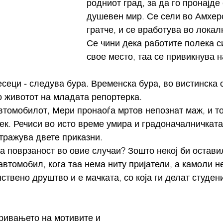
родниот град, за да го пронајде 
душевен мир. Се сели во Амхерс
гратче, и се вработува во локал
Се чини дека работите полека с
свое место, таа се привикнува 
во животот на младата репортерка.
втомобилот, Мери пронаоѓа мртов непознат маж, и то
ек. Речиси во исто време умира и градоначалничката
тражува двете приказни.
а поврзаност во овие случаи? Зошто некој би остави
автомобил, кога таа нема ниту пријатели, а камоли н
ствено друштво и е мачката, со која ги делат студен
кривањето на мотивите и 