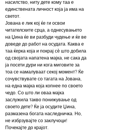
насилство, ниту дете кому таа е 
единствената личност која ја има на 
светот. 
Јована е лик кој ќе ги освои 
читателските срца, а однесувањето 
на Џина ќе ви разбуди чудење и ќе ве 
доведе до работ на осудата. Каква е 
таа ќерка која и покрај сѐ што добила 
од својата напатена мајка, не сака да 
ја посети дури ни кога миговите за 
тоа се намалуваат секој момент? Ќе 
сочувствувате со тагата на Јована, 
на една мајка која копнее по своето 
чедо. Со што ли оваа мајка 
заслужила такво понижување од 
своето дете? Ќе ја осудите Џина, 
размазена богата наследничка. Но, 
не избрзувајте со заклучоци! 
Почекајте до крајот.