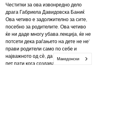
Честитки за ова извонредно дело 
драга Габриела Давидовска Баниќ 
Ова четиво е задолжително за сите, 
посебно за родителите. Ова четиво 
ќе ни даде многу убава лекција, ќе не 
потсети дека раѓањето на дете не не' 
прави родители само по себе и 
најважното од сѐ, да се замислиме 
Македонски
пет пати кога создаваме 'богатсво' и 
наследство кое ќе го оставиме на 
нашите деца.