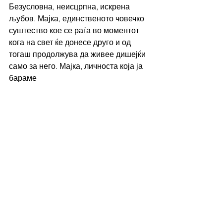
Безусловна, неисцрпна, искрена 
љубов. Мајка, единственото човечко 
суштество кое се раѓа во моментот 
кога на свет ќе донесе друго и од 
тогаш продолжува да живее дишејќи 
само за него. Мајка, личноста која ја 
бараме 