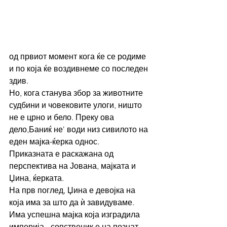
од првиот момент кога ќе се родиме 
и по која ќе воздивнеме со последен 
здив. 
Но, кога станува збор за животните 
судбини и човековите улоги, ништо 
не е црно и бело. Преку ова 
дело,Баниќ не' води низ сивилото на 
еден мајка-ќерка однос. 
Приказната е раскажана од 
перспектива на Јована, мајката и 
Џина, ќерката. 
На прв поглед, Џина е девојка на 
која има за што да ѝ завидуваме. 
Има успешна мајка која изградила 
империја - сопственик е на познат 