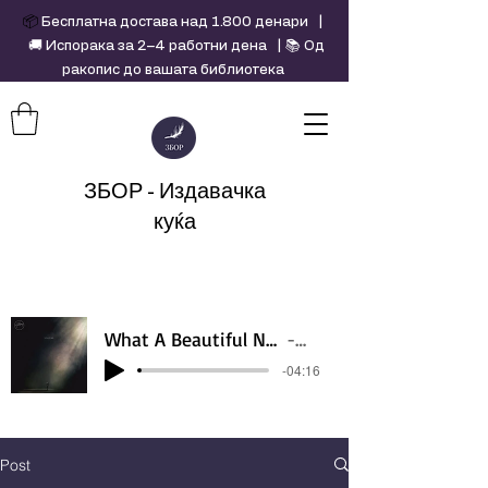
📦
Бесплатна достава над 1.800 денари |
🚚 Испорака за 2–4 работни дена | 📚 Од
ракопис до вашата библиотека
ЗБОР - Издавачка
куќа
What A Beautiful Name - Hillsong - Violin cover by Daniel Jang
Artist Name
-04:16
Post