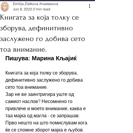
Emilija Zlatkova Anastasova
Jun 8, 2022
2 min read
Книгата за која толку се
зборува, дефинитивно
заслужено го добива сето
тоа внимание.
Пишува: Марина Кљајиќ
Книгата за која толку се зборува, 
дефинитивно заслужено го добива 
сето тоа внимание. 
Зар не ве заинтригира уште од 
самиот наслов? Несомнено го 
привлече и моето внимание, каква е 
таа мајка од магла - се запрашав. 
Прво нешто на што помислувам кога 
ќе се спомне зборот мајка е љубов. 