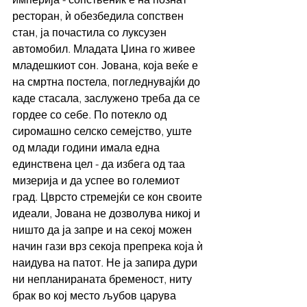
ресторан, ѝ обезбедила сопствен 
стан, ја почастила со луксузен 
автомобил. Младата Џина го живее 
младешкиот сон. Јована, која веќе е 
на смртна постела, погледнувајќи до 
каде стасала, заслужено треба да се 
гордее со себе. По потекло од 
сиромашно селско семејство, уште 
од млади години имала една 
единствена цел - да избега од таа 
мизерија и да успее во големиот 
град. Цврсто стремејќи се кон своите 
идеали, Јована не дозволува никој и 
ништо да ја запре и на секој можен 
начин гази врз секоја препрека која ѝ 
наидува на патот. Не ја запира дури 
ни непланираната бременост, ниту 
брак во кој место љубов царува 