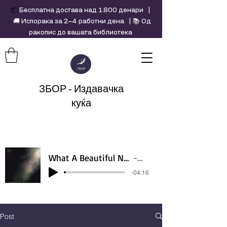
📦
Бесплатна достава над 1.800 денари |
🚚 Испорака за 2–4 работни дена | 📚 Од
ракопис до вашата библиотека
ЗБОР - Издавачка
куќа
What A Beautiful Name - Hillsong - Violin cover by Daniel Jang
Artist Name
-04:16
Post