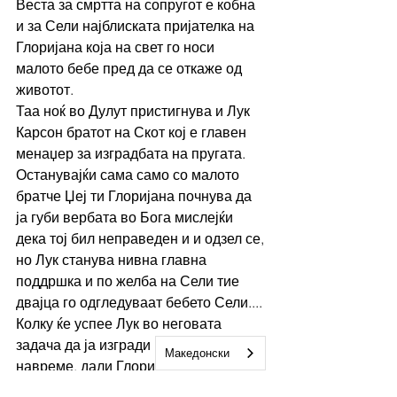
Веста за смртта на сопругот е кобна 
и за Сели најблиската пријателка на 
Глоријана која на свет го носи 
малото бебе пред да се откаже од 
животот.
Таа ноќ во Дулут пристигнува и Лук 
Карсон братот на Скот кој е главен 
менаџер за изградбата на пругата.
Останувајќи сама само со малото 
братче Џеј ти Глоријана почнува да 
ја губи вербата во Бога мислејќи 
дека тој бил неправеден и и одзел се, 
но Лук станува нивна главна 
поддршка и по желба на Сели тие 
двајца го одгледуваат бебето Сели....
Колку ќе успее Лук во неговата 
задача да ја изгради пругата 
Македонски
навреме, дали Глоријана ќе успее да 
ја врати вербата во Бог и колку Лук 