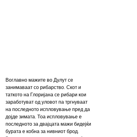
Воглавно мажите во Дулут се 
занимаваат со рибарство. Скот и 
таткото на Глоријана се рибари кои 
заработуват од уловот па тргнуваат 
на последното испловување пред да 
дојде зимата. Тоа испловување е 
последното за двајцата мажи бидејќи 
бурата е кобна за нивниот брод. 