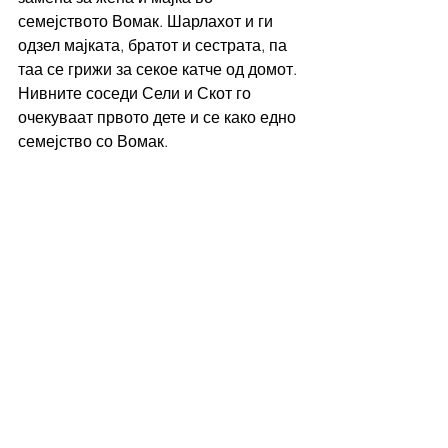
семејството Вомак. Шарлахот и ги 
одзел мајката, братот и сестрата, па 
таа се грижи за секое катче од домот. 
Нивните соседи Сели и Скот го 
очекуваат првото дете и се како едно 
семејство со Вомак. 