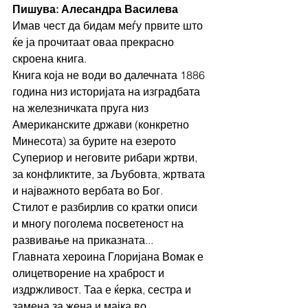
Пишува: Алесандра Василева 
Имав чест да бидам меѓу првите што 
ќе ја прочитаат оваа прекрасно 
скроена книга.
Книга која не води во далечната 1886 
година низ историјата на изградбата 
на железничката пруга низ 
Американските држави (конкретно 
Минесота) за бурите на езерото 
Супериор и неговите рибари жртви, 
за конфликтите, за Љубовта, жртвата 
и најважното вербата во Бог.
Стилот е разбирлив со кратки описи 
и многу поголема посветеност на 
развивање на приказната...
Главната хероина Глоријана Вомак е 
олицетворение на храброст и 
издржливост. Таа е ќерка, сестра и 
замена за жена и мајка во 