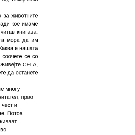
 за животните 
ади кое имаме 
читав книгава. 
та мора да им 
Каква е нашата 
соочете се со 
 Живејте СЕГА, 
те да останете 
ле многу 
читател, прво 
чест и 
е. Потоа 
живаат 
 во 