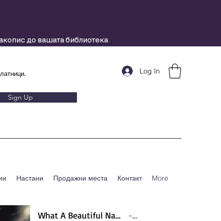
ракопис до вашата библиотека
Log In
латници.
Sign Up
ии
Настани
Продажни места
Контакт
More
What A Beautiful Name - Hillsong - Violin cover by Daniel Jang
Artist Name