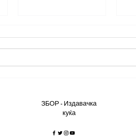
Осврт кон "Македонствување"
Рецен
"Фате
ЗБОР - Издавачка
куќа