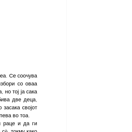
еа. Се соочува 
збори со оваа 
 но тој ја сака 
ива две деца, 
 засака својот 
пева во тоа. 
 раце и да ги 
è, токму како 