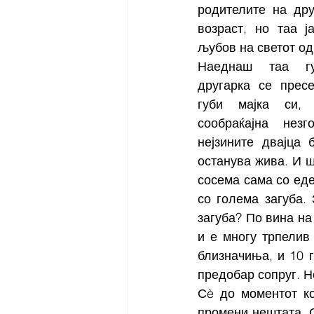
родителите на дру
возраст, но таа ј
љубов на светот од
Наеднаш таа губ
другарка се пресе
губи мајка си, 
сообраќајна нез
нејзините двајца 
останува жива. И ш
сосема сама со еде
со голема загуба.
загуба? По вина на 
и е многу трпелив
близначиња, и 10 г
предобар сопруг. Но
Сè до моментот ко
промени нештата. С