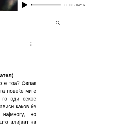
00:00 / 04:16
ател) 
о е тоа? Сепак 
та повеќе ми е 
 го оди секое 
ависи каков ќе 
ајмногу, но 
то влијаат на 