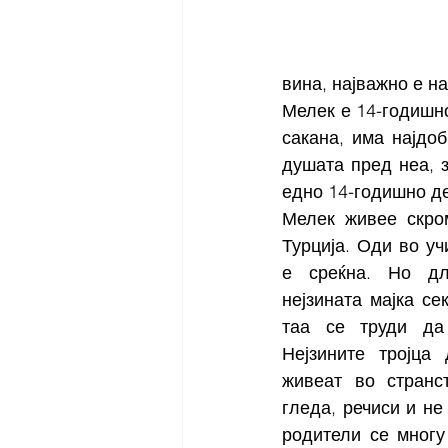
вина, најважно е н
Мелек е 14-годишно
сакана, има најдоб
душата пред неа, з
едно 14-годишно де
Мелек живее скро
Турција. Оди во уч
е среќна. Но дл
нејзината мајка се
таа се труди да
Нејзините тројца 
живеат во странст
гледа, речиси и не 
родители се многу