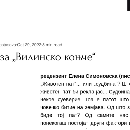
Книги
nastasova
Oct 29, 2022
3 min read
 за „Вилинско коњче“
рецензент Елена Симоновска (пис
„Животен пат“... или „судбина“? Шт
животен пат би рекла јас... Судбина
некое суеверие...Тоа е патот што
човечко битие на земјава. Од што з
биде тој пат? Од самите нас н
понекогаш постојат други фактори ш