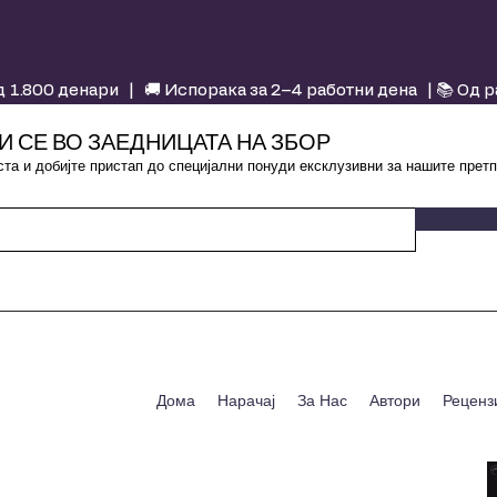
 1.800 денари | 🚚 Испорака за 2–4 работни дена | 📚 Од 
И СЕ ВО ЗАЕДНИЦАТА НА ЗБОР
та и добијте пристап до специјални понуди ексклузивни за нашите претп
Дома
Нарачај
За Нас
Автори
Реценз