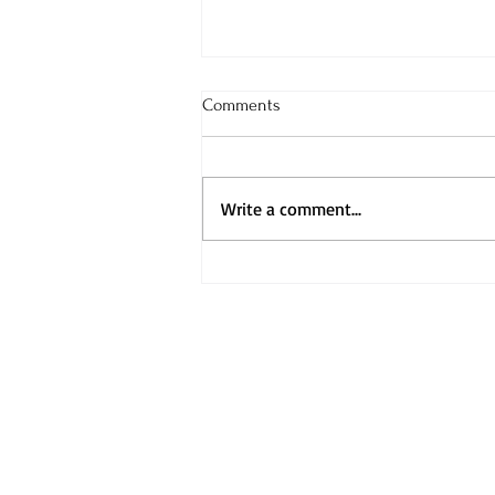
Comments
Write a comment...
Рецензија од прв читател за
Кралски Божиќ