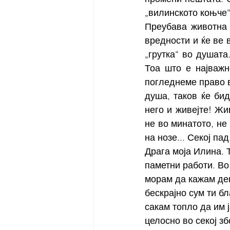
„вилинското коњче“.
Преубава животна 
вредности и ќе ве 
„грутка“ во душата.
Тоа што е најважн
погледнеме право в
душа, таков ќе бид
него и живејте! Жи
не во минатото, не 
на нозе... Секој пад
Драга моја Илина. 
паметни работи. Во
морам да кажам дек
бескрајно сум ти б
сакам топло да им 
целосно во секој зб