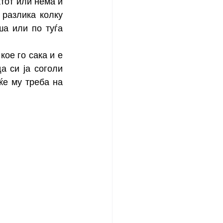
тот или нема и 
разлика колку 
а или по туѓа 
ое го сака и е 
 си ја соголи 
е му треба на 