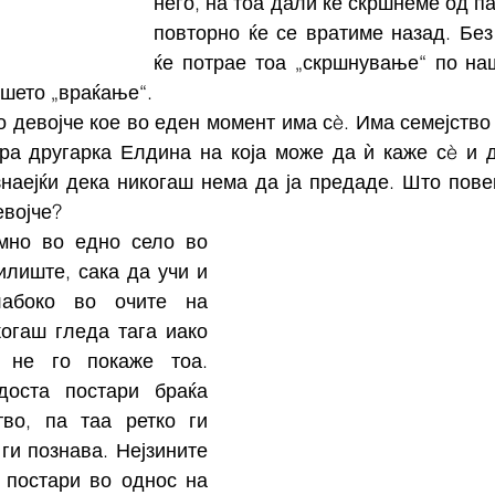
него, на тоа дали ќе скршнеме од па
повторно ќе се вратиме назад. Без 
ќе потрае тоа „скршнување“ по наш
ашето „враќање“. 
 девојче кое во еден момент има сè. Има семејство к
ра другарка Елдина на која може да ѝ каже сè и да
наејќи дека никогаш нема да ја предаде. Што повеќ
војче? 
мно во едно село во 
илиште, сака да учи и 
абоко во очите на 
когаш гледа тага иако 
 не го покаже тоа. 
доста постари браќа 
во, па таа ретко ги 
ги познава. Нејзините 
 постари во однос на 