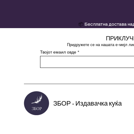
📦
Бесплатна достава над
ПРИКЛУЧ
Придружете се на нашата е-мејл лис
Твојот емаил овде
ЗБОР - Издавачка куќа