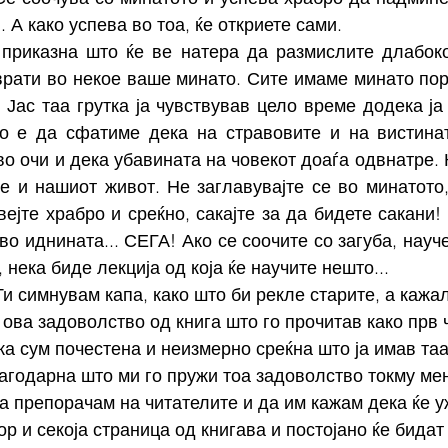
 А како успева во тоа, ќе откриете сами.
приказна што ќе ве натера да размислите длабоко
врати во некое ваше минато. Сите имаме минато пор
 Јас таа грутка ја чувствував цело време додека ја 
о е да сфатиме дека на стравовите и на вистина
о очи и дека убавината на човекот доаѓа одвнатре. 
е и нашиот живот. Не заглавувајте се во минатото, 
вејте храбро и среќно, сакајте за да бидете сакани!
во иднината... СЕГА! Ако се соочите со загуба, науче
, нека биде лекција од која ќе научите нешто...
Ти симнувам капа, како што би рекле старите, а кажа
 ова задоволство од книга што го прочитав како прв 
а сум почестена и неизмерно среќна што ја имав таа 
лагодарна што ми го пружи тоа задоволство токму мен
ја препорачам на читателите и да им кажам дека ќе у
ор и секоја страница од книгава и постојано ќе бидат