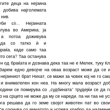
гите деца на нејзина 
а добива најголемата 
 нив.
и сè... Нејзината 
лува во Америка, ја 
а потоа доживува 
года со татко ѝ и 
браќа, каде само таа 
то сега? Таа останува 
н од браќата и дознава дека таа не е Мелек, туку Кл
 Зарем едно девојче на оваа возраст може да се и
нејзиниот брат Нихат, се мажи за човек кој не го сака,
 и внимателен кон неа. На многу мала возраст доб
одини се помирува со „судбината“ трудејќи се да го
 на срцето не може да му се нареди, па ни таа не ус
га решава да го земе својот животен пат во свои
е соочува со минатото и успева храбро да надмине с