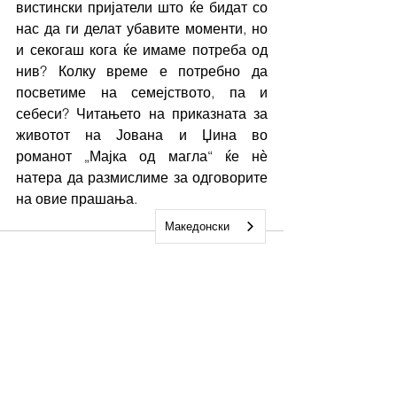
вистински пријатели што ќе бидат со 
нас да ги делат убавите моменти, но 
и секогаш кога ќе имаме потреба од 
нив? Колку време е потребно да 
посветиме на семејството, па и 
себеси? Читањето на приказната за 
животот на Јована и Џина во 
романот „Мајка од магла“ ќе нѐ 
натера да размислиме за одговорите 
на овие прашања. 
Македонски
See All
Recent Posts