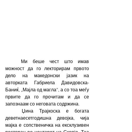
	Ми беше чест што имав 
можност да го лекторирам првото 
дело на македонски јазик на 
авторката Габриела Давидовска-
Баниќ, „Мајла од магла“, а со тоа меѓу 
првите да го прочитам и да се 
запознаам со неговата содржина.
	Џина Трајкоска е богата 
деветнаесетгодишна девојка, чија 
мајка е сопственичка на ексклузивен 