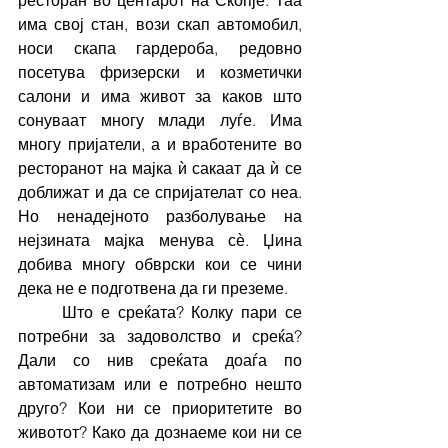
ресторан во центарот на Скопје. Таа 
има свој стан, вози скап автомобил, 
носи скапа гардероба, редовно 
посетува фризерски и козметички 
салони и има живот за каков што 
сонуваат многу млади луѓе. Има 
многу пријатели, а и вработените во 
ресторанот на мајка ѝ сакаат да ѝ се 
доближат и да се спријателат со неа. 
Но ненадејното разболување на 
нејзината мајка менува сѐ. Џина 
добива многу обврски кои се чини 
дека не е подготвена да ги преземе. 
	Што е среќата? Колку пари се 
потребни за задоволство и среќа? 
Дали со нив среќата доаѓа по 
автоматизам или е потребно нешто 
друго? Кои ни се приоритетите во 
животот? Како да дознаеме кои ни се 