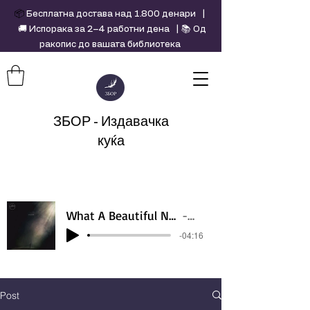
📦
Бесплатна достава над 1.800 денари |
🚚 Испорака за 2–4 работни дена | 📚 Од
ракопис до вашата библиотека
ЗБОР - Издавачка
куќа
What A Beautiful Name - Hillsong - Violin cover by Daniel Jang
Artist Name
-04:16
Post