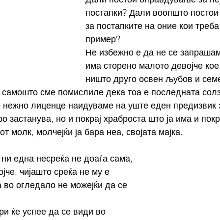
постапки? Дали воопшто постои
за постапките на оние кои треба
пример?
Не избежно е да не се запрашам
има сторено малото девојче кое
ништо друго освен љубов и семе
И самошто сме помислиле дека тоа е последната солза
о нежно лиценце наидуваме на уште еден предизвик з
о застанува, но и покрај храброста што ја има и покр
от молк, молчејќи ја бара неа, својата мајка.
 ни една несреќа не доаѓа сама, 
јче, чијашто среќа не му е 
а во огледало не можејќи да се 
ри ќе успее да се види во 