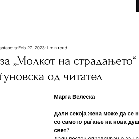
Книги
nastasova
Feb 27, 2023
1 min read
 за „Молкот на страдањето“
ѓуновска од читател
Марга Велеска
Дали секоја жена може да се н
со самото раѓање на нова душа
свет?
Дали постои оправдување за не