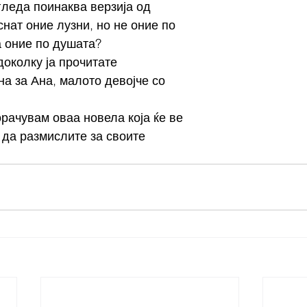
гледа поинаква верзија од 
нат оние лузни, но не оние по 
а оние по душата?
доколку ја прочитате 
на за Ана, малото девојче со 
орачувам оваа новела која ќе ве 
 да размислите за своите 