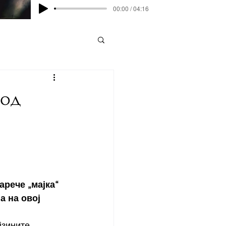
00:00 / 04:16
 од
арече „мајка“ 
 на овој 
јзините 