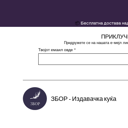
📦
Бесплатна достава над
ПРИКЛУЧ
Придружете се на нашата е-мејл лис
Твојот емаил овде
ЗБОР - Издавачка куќа