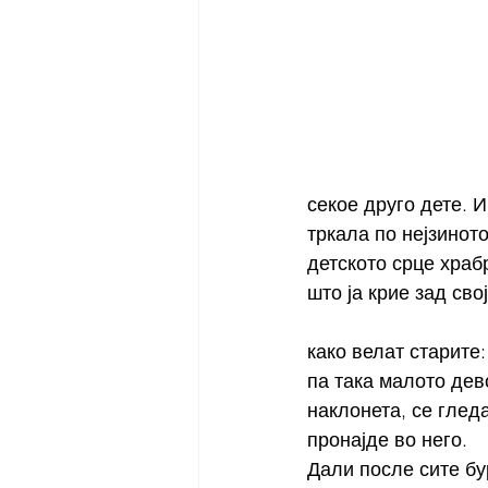
секое друго дете. 
тркала по нејзинот
детското срце храбр
што ја крие зад свој
како велат старите:
па така малото дево
наклонета, се глед
пронајде во него.
Дали после сите бу