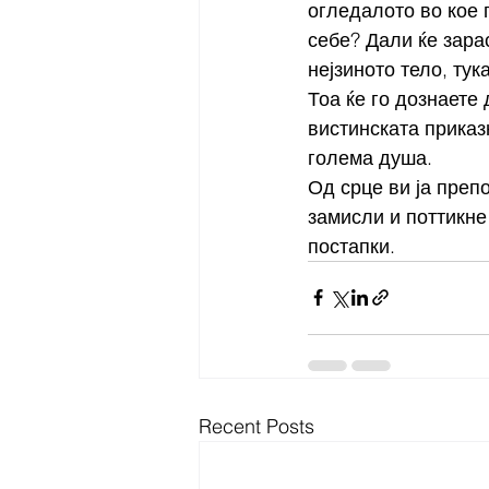
огледалото во кое 
себе? Дали ќе зарас
нејзиното тело, тук
Тоа ќе го дознаете 
вистинската приказ
голема душа.
Од срце ви ја преп
замисли и поттикне
постапки.
Recent Posts