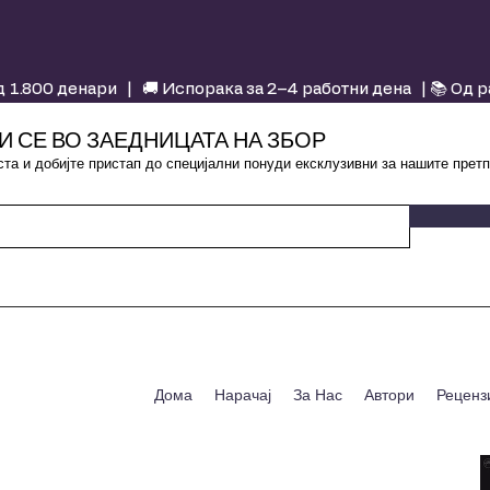
 1.800 денари | 🚚 Испорака за 2–4 работни дена | 📚 Од 
И СЕ ВО ЗАЕДНИЦАТА НА ЗБОР
та и добијте пристап до специјални понуди ексклузивни за нашите претп
Дома
Нарачај
За Нас
Автори
Реценз