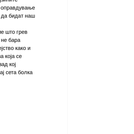
 оправдување 
 да бидат наш 
е што грев 
 не бара 
јство како и 
 која се 
ад кој 
ај сета болка 