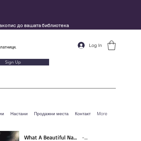
ракопис до вашата библиотека
Log In
латници.
Sign Up
ии
Настани
Продажни места
Контакт
More
What A Beautiful Name - Hillsong - Violin cover by Daniel Jang
Artist Name