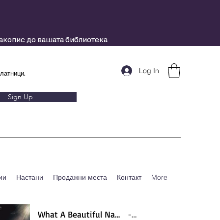
ракопис до вашата библиотека
Log In
латници.
Sign Up
ии
Настани
Продажни места
Контакт
More
What A Beautiful Name - Hillsong - Violin cover by Daniel Jang
Artist Name