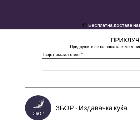
📦
Бесплатна достава над
ПРИКЛУЧ
Придружете се на нашата е-мејл лис
Твојот емаил овде
ЗБОР - Издавачка куќа