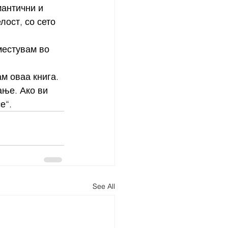
антични и 
ост, со сето 
местувам во 
м оваа книга. 
ње. Ако ви 
е“. 
See All