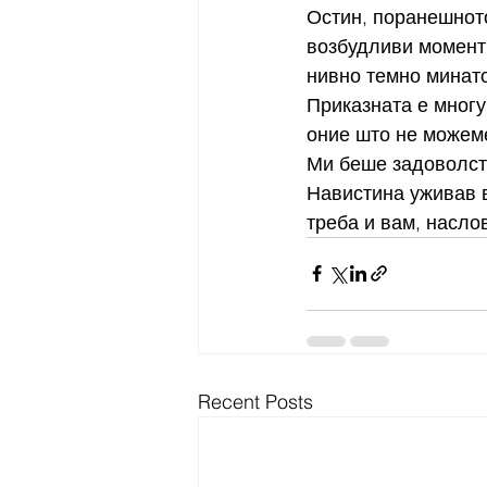
Остин, поранешнот
возбудливи моменти
нивно темно минато
Приказната е многу 
оние што не можеме
Ми беше задоволств
Навистина уживав в
треба и вам, наслов
Recent Posts