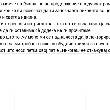
о момче на Вилоу, па во продолжение следуваат ром
 кои ќе ви помогнат да ги запознаете ликовите во цел
 и светла иднина.
интересна и интригантна, така што и оваа книга ја с
 да ги оставиме сѐ додека не ги прочитаме. 
о што токму мене ми се падна честа да ја лекторира
о неа, ми требаше некој возбудлив трилер за опушта
от што носи петка овој пат е „Никогаш не откажувај с