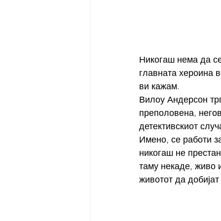
Никогаш нема да се
главната хероина в
ви кажам. 
Вилоу Андерсон тргн
преполовена, негов
детективскиот случ
Имено, се работи з
никогаш не престан
таму некаде, живо 
животот да добијат