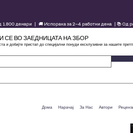
 1.800 денари | 🚚 Испорака за 2–4 работни дена | 📚 Од 
И СЕ ВО ЗАЕДНИЦАТА НА ЗБОР
та и добијте пристап до специјални понуди ексклузивни за нашите претп
Дома
Нарачај
За Нас
Автори
Реценз