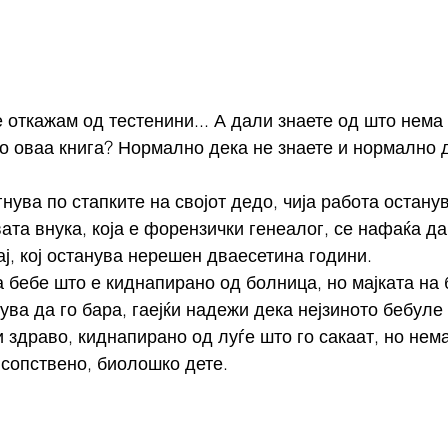
 откажам од тестенини... А дали знаете од што нема 
о оваа книга? Нормално дека не знаете и нормално 
ува по стапките на својот дедо, чија работа останув
ата внука, која е форензички генеалог, се нафаќа да
ај, кој останува нерешен дваесетина години.
а бебе што е киднапирано од болница, но мајката на 
ува да го бара, гаејќи надежи дека нејзиното бебуле 
и здраво, киднапирано од луѓе што го сакаат, но нем
 сопствено, биолошко дете. 