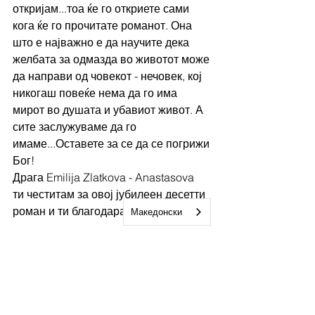
откријам...тоа ќе го откриете сами 
кога ќе го прочитате романот. Она 
што е најважно е да научите дека 
желбата за одмазда во животот може 
да направи од човекот - нечовек, кој 
никогаш повеќе нема да го има 
мирот во душата и убавиот живот. А 
сите заслужуваме да го 
имаме...Оставете за се да се погрижи 
Бог!
Драга Emilija Zlatkova - Anastasova  
ти честитам за овој јубилеен десетти 
роман и ти благодарам што се 
Македонски
грижиш за нас читателите да не ни 
биде досадна ниту една страница од 
твоите романи. Топло го 
препорачувам и ви гарантирам дека 
ќе ве држи во неизвесност до 
последната страница! Чекаме 