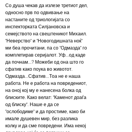
Со душа чекав да излезе третиот дел, 
односно прв по одвивање на 
настаните од триологијата со 
инспекторката Силјановска и 
семејството на свештеникот Михаил. 
"Неверство" и "Новогодишната ноќ" 
ми беа прочитани, па со "Одмазда" го 
комплетирав серијалот. Уф...од каде 
да почнам...? Можеби од она што го 
сфатив како поука во животот. 
Одмазда...Сфатив...Тоа не е наша 
работа. Не е работа на повредениот, 
на оној кој му е нанесена болка од 
блиските. Како велат: "Каменот доаѓа 
од блиску". Наше е да се 
"ослободиме" и да простиме, како би 
имале душевен мир, без разлика 
колку и да сме повредени. Има некој 