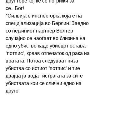
друг горе кој ќе се погрижи за 
се...Бог! 
*Силвија е инспекторка која е на 
специјализација во Берлин. Заедно 
со нејзиниот партнер Волтер 
случајно се наоѓаат во близина на 
едно убиство каде убиецот остава 
"потпис", крвав отпечаток од рака на 
вратата. Потоа следуваат низа 
убиства со истиот "потпис" и тие 
двајца ја водат истрагата за сите 
убиствата кои се слични едно на 
друго. 