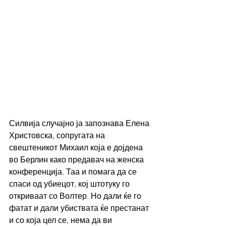
Силвија случајно ја запознава Елена 
Христовска, сопругата на 
свештеникот Михаил која е дојдена 
во Берлин како предавач на женска 
конференција. Таа и помага да се 
спаси од убиецот, кој штотуку го 
откриваат со Волтер. Но дали ќе го 
фатат и дали убиствата ќе престанат 
и со која цел се, нема да ви 