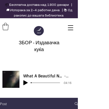
📦
Бесплатна достава над 1.800 денари |
🚚 Испорака за 2–4 работни дена | 📚 Од
ракопис до вашата библиотека
ЗБОР - Издавачка
куќа
What A Beautiful Name - Hillsong - Violin cover by Daniel Jang
Artist Name
-04:16
Post