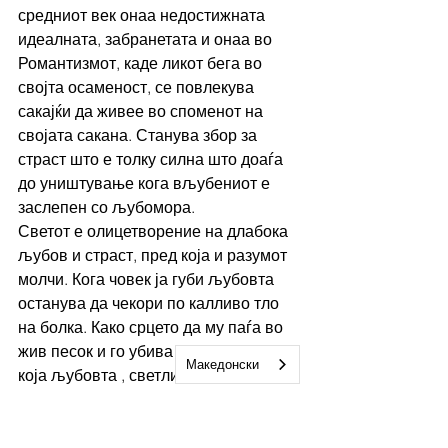
средниот век онаа недостижната 
идеалната, забранетата и онаа во 
Романтизмот, каде ликот бега во 
својта осаменост, се повлекува 
сакајќи да живее во споменот на 
својата сакана. Станува збор за 
страст што е толку силна што доаѓа 
до уништување кога вљубениот е  
заслепен со љубомора.
Светот е олицетворение на длабока 
љубов и страст, пред која и разумот 
молчи. Кога човек ја губи љубовта 
останува да чекори по калливо тло 
на болка. Како срцето да му паѓа во 
жив песок и го убива . Приказна во 
Македонски
која љубовта , светлината ја 
претвора во мрак, а потоа повторно 
се раскинува мракот и се претвора 
во светлина . Како нежен лист 