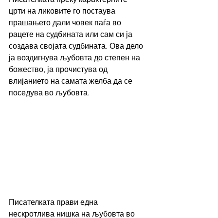
црти на ликовите го постаува 
прашањето дали човек паѓа во 
рацете на судбината или сам си ја 
создава својата судбината. Ова дело 
ја воздигнува љубовта до степен на 
божество, ја прочистува од 
влијанието на самата желба да се 
поседува во љубовта.
Писателката прави една 
нескротлива нишка на љубовта во 