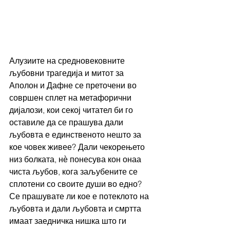
Алузиите на средновековните 
љубовни трагедија и митот за 
Аполон и Дафне се преточени во 
совршен сплет на метафорични 
дијалози, кои секој читател би го 
оставиле да се прашува дали 
љубовта е единственото нешто за 
кое човек живее? Дали чекорењето 
низ болката, нѐ понесува кон онаа 
чиста љубов, кога заљубените се 
сплотени со своите души во едно? 
Се прашувате ли кое е потеклото на 
љубовта и дали љубовта и смртта 
имаат заедничка нишка што ги 