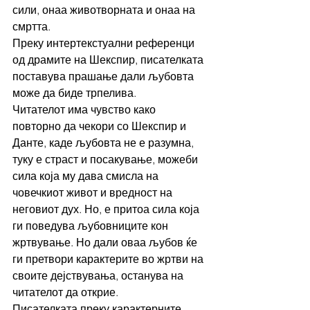
сили, онаа животворната и онаа на 
смртта.  
Преку интертекстуални референци 
од драмите на Шекспир, писателката 
поставува прашање дали љубовта 
може да биде трпелива. 
Читателот има чувство како 
повторно да чекори со Шекспир и 
Данте, каде љубовта не е разумна, 
туку е страст и посакување, можеби 
сила која му дава смисла на 
човечкиот живот и вредност на 
неговиот дух. Но, е притоа сила која 
ги поведува љубовниците кон 
жртвување. Но дали оваа љубов ќе 
ги претвори карактерите во жртви на 
своите дејствувања, останува на 
читателот да открие.  
Писателката преку карактерните 