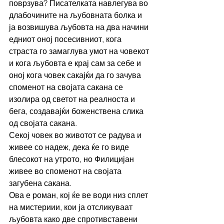
поврзува? Писателката навлегува во 
длабочините на љубовната болка и 
ја возвишува љубовта на два начини 
едниот оној посесивниот, кога 
страста го замаглува умот на човекот 
и кога љубовта е крај сам за себе и 
оној кога човек сакајќи да го зачува 
споменот на својата сакана се 
изолира од светот на реалноста и 
бега, создавајќи боженствена слика 
од својата сакана. 
Секој човек во животот се радува и 
живее со надеж, дека ќе го виде 
блесокот на утрото, но Филицијан 
живее во споменот на својата 
загубена сакана. 
Ова е роман, кој ќе ве води низ сплет 
на мистериии, кои ја отсликуваат 
љубовта како две спротивставени 