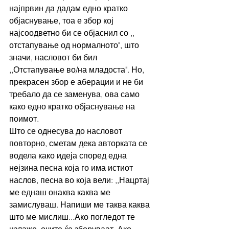
најпрвин да дадам едно кратко 
објаснување, тоа е збор кој 
најсоодветно би се објаснил со ,, 
отстапување од нормалното", што 
значи, насловот би бил 
,,Отстапување во/на младоста". Но, 
прекрасен збор е аберации и не би 
требало да се заменува, ова само 
како едно кратко објаснување на 
поимот. 
Што се однесува до насловот 
повторно, сметам дека авторката се 
водела како идеја според една 
нејзина песна која го има истиот 
наслов, песна во која вели: ,,Нацртај 
ме еднаш онаква каква ме 
замислуваш. Напиши ме таква каква 
што ме мислиш...Ако погледот те 