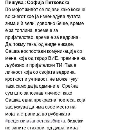
Пишува : Софија Петковска
Во мојот живот се појави како кокиче 
во снегот кое ја изненадува лутата 
зима и ѝ вели: доволно беше, време 
е за топлина, време е за 
пријателство, време е за ведрина. 
Да, токму така, од нигде никаде, 
Сашка воспостави комуникација со 
мене, која од тврдо ВИЕ, премина на 
љубезно и пријателски ТИ. Таа е 
личност која со својата ведрина, 
кроткост и учтивост, не може туку 
така само да ја одминете. Среќна 
сум што запознав личност како 
Сашка, една прекрасна поетеса, која 
заслужува да има свое место на 
мојата страница во рубриката 
#рецензијазапоетсказбирка
, бидејќи 
нејзините стихови, од душа, имаат 