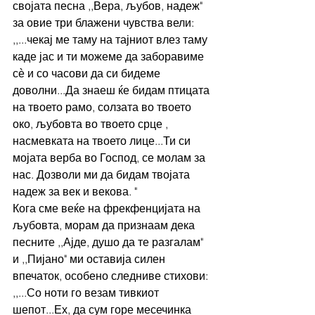
својата песна ,,Вера, љубов, надеж" 
за овие три блажени чувства вели: 
,,...чекај ме таму на тајниот влез таму 
каде јас и ти можеме да заборавиме 
сѐ и со часови да си бидеме 
доволни...Да знаеш ќе бидам птицата 
на твоето рамо, солзата во твоето 
око, љубовта во твоето срце , 
насмевката на твоето лице...Ти си 
мојата верба во Господ, се молам за 
нас. Дозволи ми да бидам твојата 
надеж за век и векова. "
Кога сме веќе на фрекфенцијата на 
љубовта, морам да признаам дека 
песните ,,Ајде, душо да те разгалам" 
и ,,Пијано" ми оставија силен 
впечаток, особено следниве стихови: 
,,...Со ноти го везам тивкиот 
шепот...Ех, да сум горе месечинка 