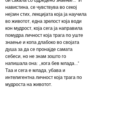
навистина, се чувствува во секој 
нејзин стих, лекцијата која ја научила 
во животот, една зрелост која води 
кон мудрост, која сега ја направила 
помудра личност која трага по уште 
знаење и копа длабоко во својата 
душа за да се пронајде самата 
себеси, но не знам зошто го 
напишала она: ,,кога бев млада..." 
Таа и сега е млада, убава и 
интелигентна личност која трага по 
мудроста на животот.