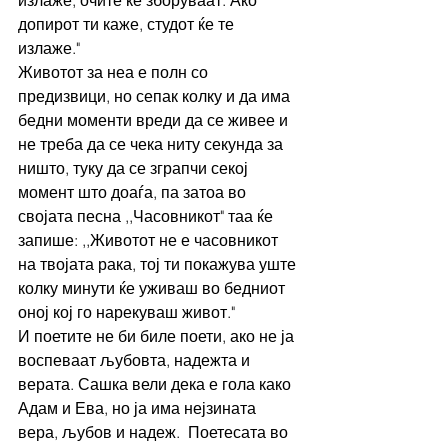
излаже, очите ќе зборуваат. Ако 
допирот ти каже, студот ќе те 
излаже." 
Животот за неа е полн со 
предизвици, но сепак колку и да има 
бедни моменти вреди да се живее и 
не треба да се чека ниту секунда за 
ништо, туку да се зграпчи секој 
момент што доаѓа, па затоа во 
својата песна ,,Часовникот" таа ќе 
запише: ,,Животот не е часовникот 
на твојата рака, тој ти покажува уште 
колку минути ќе уживаш во бедниот 
оној кој го нарекуваш живот." 
И поетите не би биле поети, ако не ја 
воспеваат љубовта, надежта и 
верата. Сашка вели дека е гола како 
Адам и Ева, но ја има нејзината 
вера, љубов и надеж.  Поетесата во 