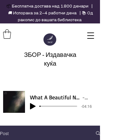
📦
Бесплатна достава над 1.800 денари |
🚚 Испорака за 2–4 работни дена | 📚 Од
ракопис до вашата библиотека
ЗБОР - Издавачка
куќа
What A Beautiful Name - Hillsong - Violin cover by Daniel Jang
Artist Name
-04:16
Post