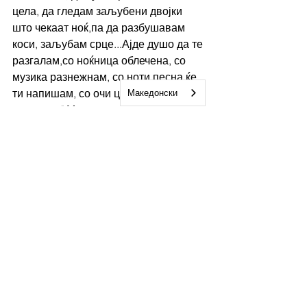
цела, да гледам заљубени двојки 
што чекаат ноќ,па да разбушавам 
коси, заљубам срце...Ајде душо да те 
разгалам,со ноќница облечена, со 
музика разнежнам, со ноти песна ќе 
ти напишам, со очи цел воздив ќе ти 
Македонски
нацртам. " Многу музика, многу 
нежности, многу поезија,многу 
љубов. И нека биде така, оти светов 
за љубов е гладен. 
Но, дали би можеле да сме доблесни, 
чесни, искрени и да делиме љубов, 
ако во себе трепериме, немаме мир, 
а сета таа тага ни се одразува и на 
ликот? Како внатре, така надвор. Во 
песната ,,Огледало" Сашка одлично 
го опишува тој важен психолошки 
момент: ,,...Се праша дали е 