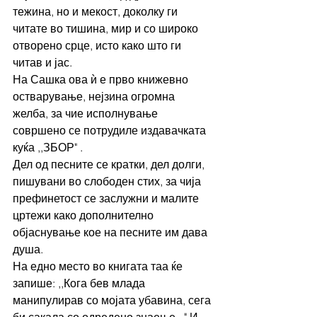
тежина, но и мекост, доколку ги 
читате во тишина, мир и со широко 
отворено срце, исто како што ги 
читав и јас. 
На Сашка ова ѝ е прво книжевно 
остварување, нејзина огромна 
желба, за чие исполнување 
совршено се потрудиле издавачката 
куќа ,,ЗБОР" . 
Дел од песните се кратки, дел долги, 
пишувани во слободен стих, за чија 
префинетост се заслужни и малите 
цртежи како дополнително 
објаснување кое на песните им дава 
душа. 
На едно место во книгата таа ќе 
запише: ,,Кога бев млада 
манипулирав со мојата убавина, сега 
би сакала со одредено знаење..." И 