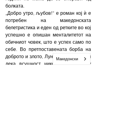
болката.
„Добро утро, љубов!“ е роман кој ѝ е 
потребен на македонската 
белетристика и еден од ретките во кој 
успешно е опишан менталитетот на 
обичниот човек, што е успех само по 
себе. Во претпоставената борба на 
доброто и злото, Лунеска ќе ве увери 
Македонски
дека, всушност, никој не е зол, туку 
природата на нештата го води 
животот во непредвидлив правец, кој 
ни малку не е лесен. Животот го 
прават луѓето, а тие се несоврше-ни, 
полни со љубов. Од друга страна, 
љубовта ја носи со себе страста која 
тешко може да се заборави.
Но, како што и по најтемната ноќ 
зазорува зората така и во најтешките 