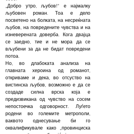
„Добро утро, љубов!“ е најмалку 
љубовен роман. Тоа е дело 
посветено на болката, на несреќната 
љубов, на повредените чувства и на 
изневерената доверба. Кога двајца 
се заедно, тие и не мора да се 
вљубени за да не бидат повредени 
потоа. 
Но, во длабоката анализа на 
главната хероина од романот, 
откриваме и дека, во отсуство на 
вистинска љубов, возможно е да се 
создаде силна врска која е 
предизвикана од чувство на сосем 
непостоечка одговорност. Луѓето 
родени во големите метрополи, 
ваквото однесување би го 
оквалификувале како „провинциска 