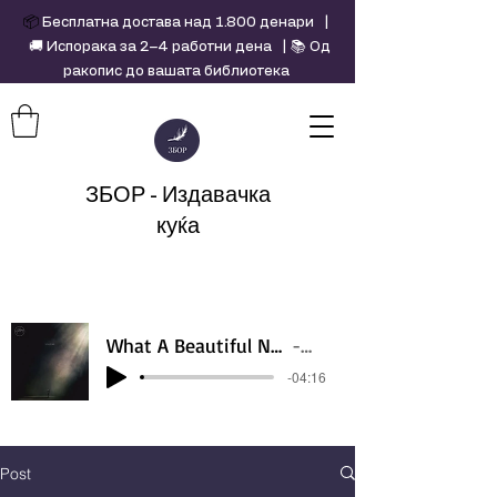
📦
Бесплатна достава над 1.800 денари |
🚚 Испорака за 2–4 работни дена | 📚 Од
ракопис до вашата библиотека
ЗБОР - Издавачка
куќа
What A Beautiful Name - Hillsong - Violin cover by Daniel Jang
Artist Name
-04:16
Post