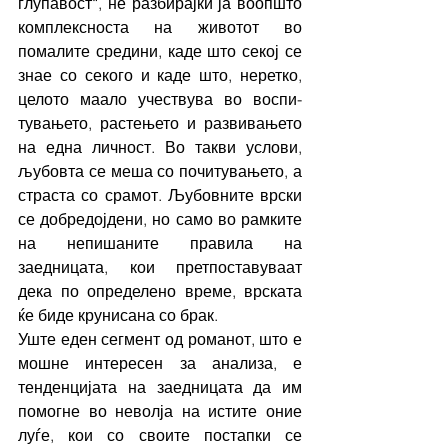
глупавост“, не разбирајќи ја воопшто 
комплексноста на животот во 
помалите средини, каде што секој се 
знае со секого и каде што, неретко,  
целото маало учествува во воспи-
тувањето, растењето и развивањето 
на една личност. Во такви услови, 
љубовта се меша со почитувањето, а 
страста со срамот. Љубовните врски 
се добредојдени, но само во рамките 
на непишаните правила на 
заедницата, кои претпоставуваат 
дека по определено време, врската 
ќе биде крунисана со брак.
Уште еден сегмент од романот, што е 
мошне интересен за анализа, е 
тенденцијата на заедницата да им 
помогне во неволја на истите оние 
луѓе, кои со своите постапки се 