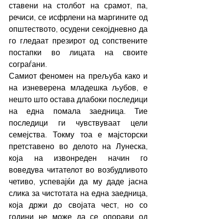
ставени на столбот на срамот, па, 
речиси, се исфрлени на маргините од 
општеството, осудени секојдневно да 
го гледаат презирот од сопствените 
постапки во лицата на своите 
сограѓани.
Самиот феномен на прељуба како и 
на изневерена младешка љубов, е 
нешто што остава длабоки последици 
на една помала заедница. Тие 
последици ги чувствуваат цели 
семејства. Токму тоа е мајсторски 
претставено во делото на Лунеска, 
која на извонреден начин го 
воведува читателот во возбудливото 
четиво, успевајќи да му даде јасна 
слика за чистотата на една заедница, 
која држи до својата чест, но со 
години не може да се опорави од 