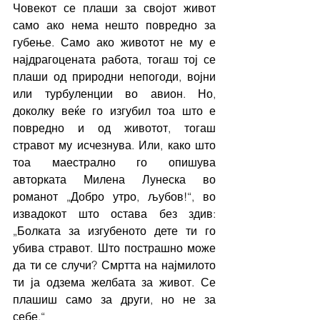
Човекот се плаши за својот живот 
само ако нема нешто повредно за 
губење. Само ако животот не му е 
најдрагоцената работа, тогаш тој се 
плаши од природни непогоди, војни 
или турбуленции во авион. Но, 
доколку веќе го изгубил тоа што е 
повредно и од животот, тогаш 
стравот му исчезнува. Или, како што 
тоа маестрално го опишува 
авторката Милена Лунеска во 
романот „Добро утро, љубов!“, во 
извадокот што остава без здив: 
„Болката за изгубеното дете ти го 
убива стравот. Што пострашно може 
да ти се случи? Смртта на најмилото 
ти ја одзема желбата за живот. Се 
плашиш само за други, но не за 
себе.“ 