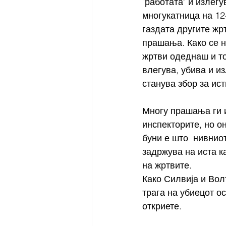
"работата" и излегу
многукатница на 12
газдата другите жр
прашања. Како се н
жртви одеднаш и то
влегува, убива и из
станува збор за ис
Многу прашања ги 
инспекторите, но он
буни е што  нивниот
задржува на иста ка
на жртвите.
Како Силвија и Вол
трага на убиецот о
откриете. 