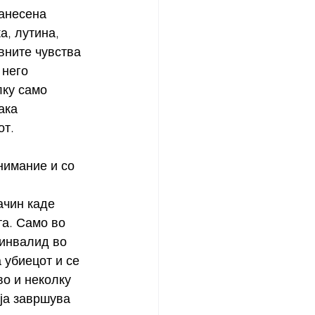
анесена 
а, лутина, 
вните чувства 
 него 
лку само 
ака 
от.
нимание и со 
ачин каде 
та. Само во 
 инвалид во 
 убиецот и се 
во и неколку 
ја завршува 