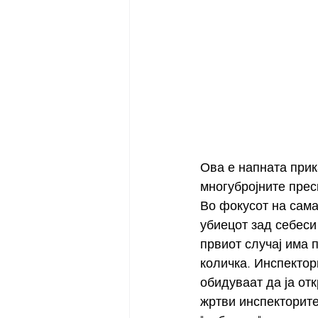
Ова е напната прик
многубројните прес
Во фокусот на сама
убиецот зад себеси
првиот случај има 
количка. Инспектор
обидуваат да ја от
жртви инспекторите