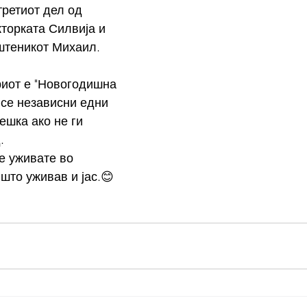
третиот дел од 
кторката Силвија и 
штеникот Михаил. 
 се независни едни 
решка ако не ги 
. 
е уживате во 
што уживав и јас.😊