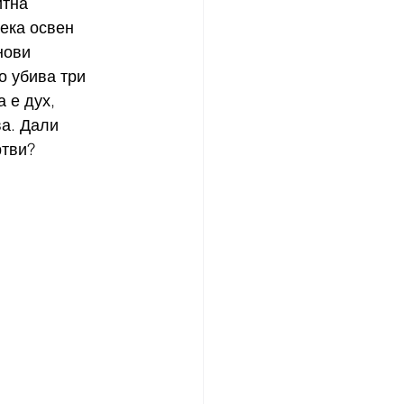
итна 
ека освен 
нови 
о убива три 
 е дух, 
ва. Дали 
ртви?