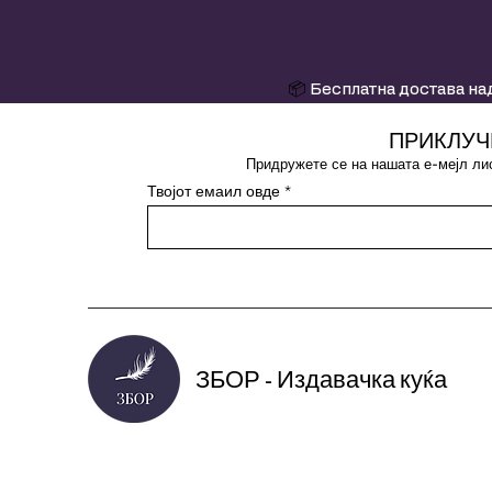
📦
Бесплатна достава над
ПРИКЛУЧ
Придружете се на нашата е-мејл лис
Твојот емаил овде
ЗБОР - Издавачка куќа