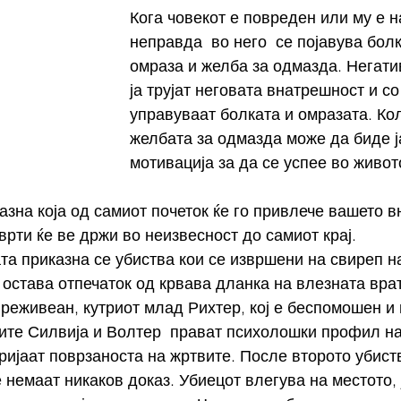
Кога човекот е повреден или му е н
неправда  во него  се појавува болк
омраза и желба за одмазда. Негати
ја трујат неговата внатрешност и со
управуваат болката и омразата. Ко
желбата за одмазда може да биде ј
мотивација за да се успее во живот
азна која од самиот почеток ќе го привлече вашето в
врти ќе ве држи во неизвесност до самиот крај.
та приказна се убиства кои се извршени на свиреп н
 остава отпечаток од крвава дланка на влезната вра
преживеан, кутриот млад Рихтер, кој е беспомошен и
ите Силвија и Волтер  прават психолошки профил на
кријаат поврзаноста на жртвите. После второто убист
 немаат никаков доказ. Убиецот влегува на местото, 