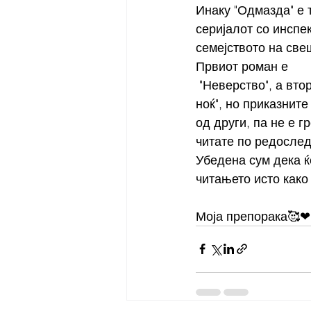
Инаку "Одмазда" е 
серијалот со инспе
семејството на све
Првиот роман е
 "Неверство", а вториот е "Новогодишна 
ноќ", но приказните
од други, па не е г
читате по редослед
Убедена сум дека ќ
читањето исто како 
Моја препорака🥰❤