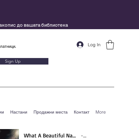
ракопис до вашата библиотека
Log In
латници.
Sign Up
ии
Настани
Продажни места
Контакт
More
What A Beautiful Name - Hillsong - Violin cover by Daniel Jang
Artist Name