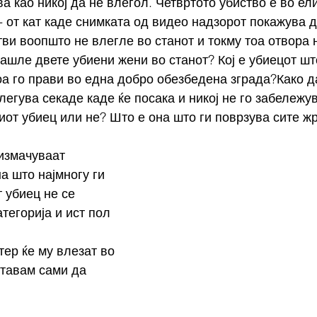
ва као никој да не влегол. Четвртото убиство е во ел
- от кат каде снимката од видео надзорот покажува д
тви воопшто не влегле во станот и токму тоа отвора 
ашле двете убиени жени во станот? Кој е убиецот шт
а го прави во една добро обезбедена зграда?Како да
легува секаде каде ќе посака и никој не го забележу
тиот убиец или не? Што е она што ги поврзува сите ж
измачуваат 
а што најмногу ги 
 убиец не се 
тегорија и ист пол 
тер ќе му влезат во 
ставам сами да 