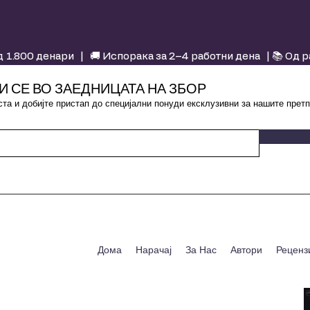
 1.800 денари | 🚚 Испорака за 2–4 работни дена | 📚 Од 
И СЕ ВО ЗАЕДНИЦАТА НА ЗБОР
та и добијте пристап до специјални понуди ексклузивни за нашите претп
Дома
Нарачај
За Нас
Автори
Реценз