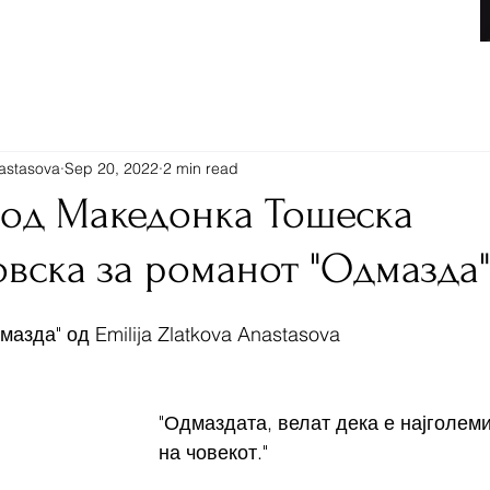
Книги
nastasova
Sep 20, 2022
2 min read
 од Македонка Тошеска
вска за романот "Одмазда"
мазда" од Emilija Zlatkova Anastasova 
"Одмаздата, велат дека е најголеми
на човекот."