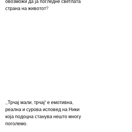
овозможи да ја погледне светлата 
страна на животот?
,,Трчај мали, трчај" е емотивна, 
реална и сурова исповед на Ники 
која подоцна станува нешто многу 
поголемо.