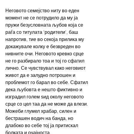
Неговото семејство ниту во еден 
момент не се потрудило да му ја 
пружи безусловната љубов која се 
раѓа со титулата 'родители', баш 
напротив, тие во секоја прилика му 
докажувале колку е безвреден во 
нивните очи. Неговото кревко срце 
не го разбирало тоа и тој го сфатил 
лично. Се чувствувал како неговиот 
живот да е залудно потрошен и 
проблемот го барал во себе. Сфатил 
дека љубовта е нешто фиктивно и 
изградил голем ѕид околу неговото 
срце со цел таа да не може да влези. 
Можеби глумел храбар, силен и 
бестрашен водич на банда, но 
длабоко во себе тој ја притискал 
болката и очајноста.