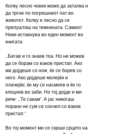
Колку лесно човек може да заталка и 
да тргне по погрешниот пат во 
животот. Колку е лесно да се 
препуштиш на темнината. Самиот 
Ники истакнува во еден момент во 
книгата:
,,Бегав и го знаев тоа. Но не можев 
да се борам со ваков пристап. Ако 
ми дојдеше со нож, ќе се борев со 
него. Ако дојдеше молејќи и 
плачејќи, ќе му се насмеев и ќе го 
клоцнев во заби. Но тој дојде и ми 
рече: ,,Те сакам". А јас никогаш 
порано не сум се соочил со ваков 
пристап."
Во тој момент ми се скрши срцето на 