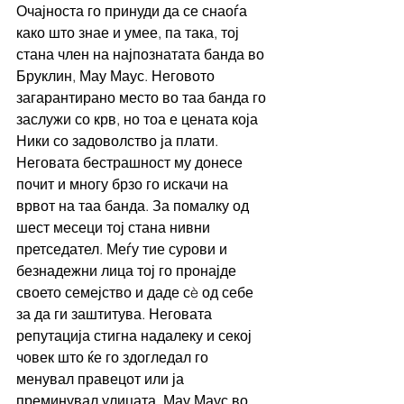
Очајноста го принуди да се снаоѓа 
како што знае и умее, па така, тој 
стана член на најпознатата банда во 
Бруклин, Мау Маус. Неговото 
загарантирано место во таа банда го 
заслужи со крв, но тоа е цената која 
Ники со задоволство ја плати. 
Неговата бестрашност му донесе 
почит и многу брзо го искачи на 
врвот на таа банда. За помалку од 
шест месеци тој стана нивни 
претседател. Меѓу тие сурови и 
безнадежни лица тој го пронајде 
своето семејство и даде сè од себе 
за да ги заштитува. Неговата 
репутација стигна надалеку и секој 
човек што ќе го здогледал го 
менувал правецот или ја 
преминувал улицата. Мау Маус во 