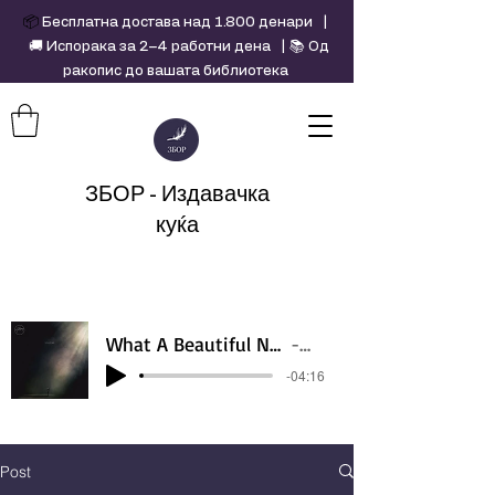
📦
Бесплатна достава над 1.800 денари |
🚚 Испорака за 2–4 работни дена | 📚 Од
ракопис до вашата библиотека
ЗБОР - Издавачка
куќа
What A Beautiful Name - Hillsong - Violin cover by Daniel Jang
Artist Name
-04:16
Post