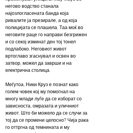
негово водство станала 
најозлогласената банда која 
ривалите ја презирале, а од која 
полицијата се плашела. Таа моќ во 
неговите раце го направи безгрижен 
и со секој изминат ден тој тонел 
подлабоко. Неговиот живот 
вртоглаво згаснувал и освен во 
затвор, можел да заврши и на 
електрична столица.
Меѓутоа, Ники Круз е познат како 
голем човек кој му помогнал на 
многу млади луѓе да се изборат со 
зависноста, омразата и уличниот 
живот. Што би можело да се случи за 
тој да се промени целосно? Чија рака 
го оттргна од темнината и му 