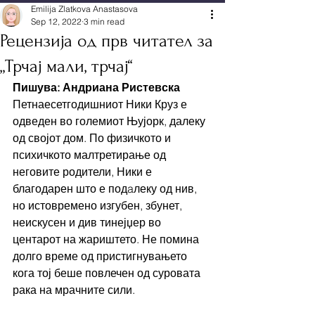
Emilija Zlatkova Anastasova
Sep 12, 2022
3 min read
Рецензија од прв читател за
„Трчај мали, трчај“
Пишува: Андриана Ристевска
Петнаесетгодишниот Ники Круз е 
одведен во големиот Њујорк, далеку 
од својот дом. По физичкото и 
психичкото малтретирање од 
неговите родители, Ники е 
благодарен што е подaлеку од нив, 
но истовремено изгубен, збунет, 
неискусен и див тинејџер во 
центарот на жариштето. Не помина 
долго време од пристигнувањето 
кога тој беше повлечен од суровата 
рака на мрачните сили.