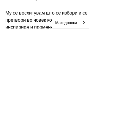
Му се восхитувам што се избори и се 
претвори во човек кој сега 
Македонски
инспирира и променува многу млади 
животи. Не е лесно да се откажеш од 
комфорната зона и како што се вели 
- не можеш да спасиш некој кој не 
сака да биде спасен. Менувањето на 
локација или опкружување нема 
магично да нè промени, промената 
започнува од нас самите.
Многу ми се допадна книгата и 
пораката која авторот сака да ја 
пренесе. Болна и инспиративна 
приказна која допира многу 
сензитивни и контраверзни теми. Тип 
на книга која се дискутира во некој 