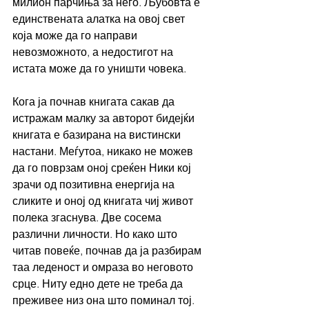
милион парчиња за него. Љубовта е 
единствената алатка на овој свет 
која може да го направи 
невозможното, а недостигот на 
истата може да го уништи човека.
Кога ја почнав книгата сакав да 
истражам малку за авторот бидејќи 
книгата е базирана на вистински 
настани. Меѓутоа, никако не можев 
да го поврзам оној среќен Ники кој 
зрачи од позитивна енергија на 
сликите и оној од книгата чиј живот 
полека згаснува. Две сосема 
различни личности. Но како што 
читав повеќе, почнав да ја разбирам 
таа леденост и омраза во неговото 
срце. Ниту едно дете не треба да 
преживее низ она што поминал тој.