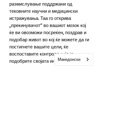
размислување поддржани од
тековните научни и медицински
истражувања. Таа го открива
„прекинувачот“ во вашиот мозок кој
ќе ви овозможи посреќен, поздрав и
подобар живот во кој ќе можете да ги
постигнете вашите цели, ќе
воспоставите контрола и ќе ја
Македонски
подобрите својата интелигенција.
Нејзиниот 21-дневен план за
детоксикација на мозокот постепено
ве води низ процесот на замена на
токсичните мисли со здрави.
Подготвени сте да ги уживате
придобивките од прочистените
мисли? Продолжете со читањето...