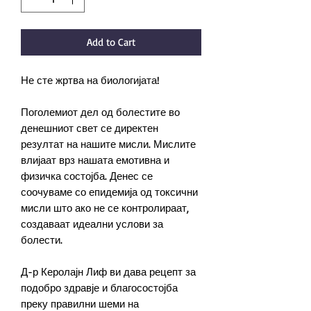
Add to Cart
Не сте жртва на биологијата!
Поголемиот дел од болестите во
денешниот свет се директен
резултат на нашите мисли. Мислите
влијаат врз нашата емотивна и
физичка состојба. Денес се
соочуваме со епидемија од токсични
мисли што ако не се контролираат,
создаваат идеални услови за
болести.
Д-р Керолајн Лиф ви дава рецепт за
подобро здравје и благосостојба
преку правилни шеми на