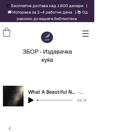
📦
Бесплатна достава над 1.800 денари |
🚚 Испорака за 2–4 работни дена | 📚 Од
ракопис до вашата библиотека
ЗБОР - Издавачка
куќа
What A Beautiful Name - Hillsong - Violin cover by Daniel Jang
Artist Name
-04:16