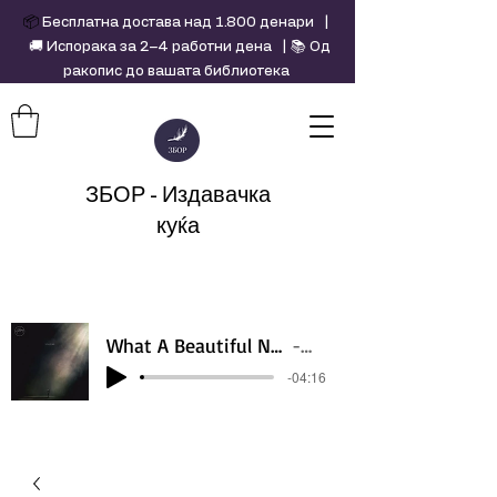
📦
Бесплатна достава над 1.800 денари |
🚚 Испорака за 2–4 работни дена | 📚 Од
ракопис до вашата библиотека
ЗБОР - Издавачка
куќа
What A Beautiful Name - Hillsong - Violin cover by Daniel Jang
Artist Name
-04:16