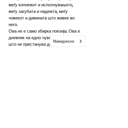
меѓу копнежот и исполнувањето,
меѓу загубата и надежта, меѓу
човекот и дивината што живее во
него.
Ова не е само збирка поезија. Ова е
дневник на едно чувствително срце
Македонски
што не престанува да се восхитува
на животот, дури и кога се соочува со
неговите најтешки прашања. Секој
текст е здив, секоја песна е чекор кон
себе, а секоја страница е потсетник
дека додека постои здив – постои и
надеж.
„Dum Spiro, Spero“ е книга за оние
што љубат длабоко, чувствуваат
силно и никогаш не престануваат да
ја бараат убавината во светот околу
себе.