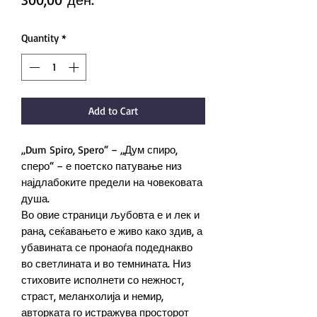
Quantity
*
Add to Cart
„Dum Spiro, Spero“ – „Дум спиро,
сперо“ – е поетско патување низ
најдлабоките предели на човековата
душа.
Во овие страници љубовта е и лек и
рана, сеќавањето е живо како здив, а
убавината се пронаоѓа подеднакво
во светлината и во темнината. Низ
стиховите исполнети со нежност,
страст, меланхолија и немир,
авторката го истражува просторот