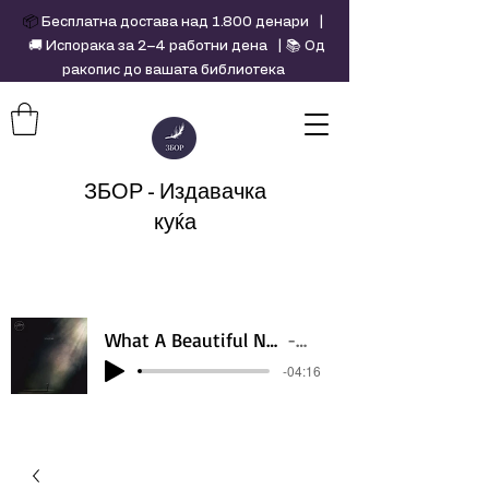
📦
Бесплатна достава над 1.800 денари |
🚚 Испорака за 2–4 работни дена | 📚 Од
ракопис до вашата библиотека
ЗБОР - Издавачка
куќа
What A Beautiful Name - Hillsong - Violin cover by Daniel Jang
Artist Name
-04:16