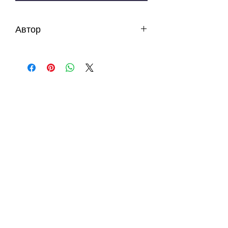
Автор
Јосиф Џочков