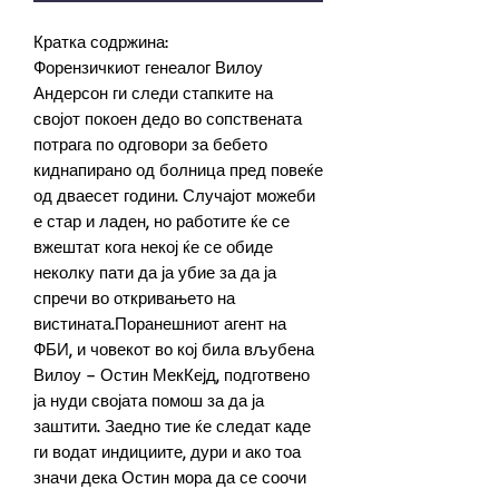
Кратка содржина:
Форензичкиот генеалог Вилоу
Андерсон ги следи стапките на
својот покоен дедо во сопствената
потрага по одговори за бебето
киднапирано од болница пред повеќе
од дваесет години. Случајот можеби
е стар и ладен, но работите ќе се
вжештат кога некој ќе се обиде
неколку пати да ја убие за да ја
спречи во откривањето на
вистината.Поранешниот агент на
ФБИ, и човекот во кој била вљубена
Вилоу – Остин МекКејд, подготвено
ја нуди својата помош за да ја
заштити. Заедно тие ќе следат каде
ги водат индициите, дури и ако тоа
значи дека Остин мора да се соочи