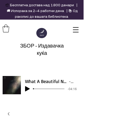
📦
Бесплатна достава над 1.800 денари |
🚚 Испорака за 2–4 работни дена | 📚 Од
ракопис до вашата библиотека
ЗБОР - Издавачка
куќа
What A Beautiful Name - Hillsong - Violin cover by Daniel Jang
Artist Name
-04:16