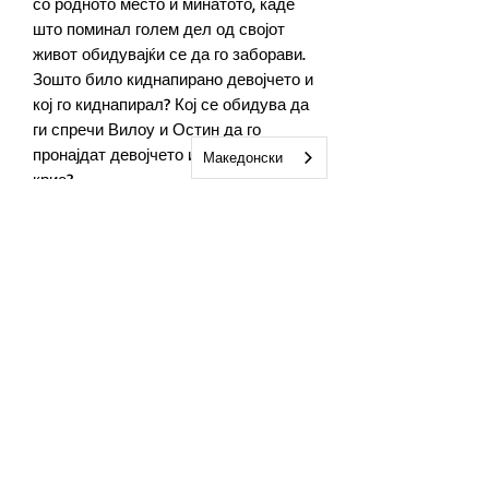
со родното место и минатото, каде
што поминал голем дел од својот
живот обидувајќи се да го заборави.
Зошто било киднапирано девојчето и
кој го киднапирал? Кој се обидува да
ги спречи Вилоу и Остин да го
пронајдат девојчето и каква тајна се
Македонски
крие?
Автор
Елизабет Годард
Број на страници
355