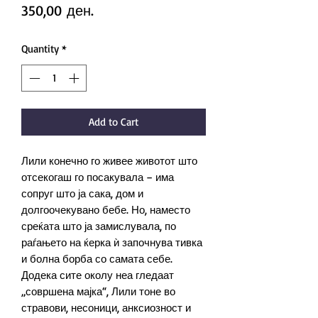
Price
350,00 ден.
Quantity
*
Add to Cart
Лили конечно го живее животот што
отсекогаш го посакувала – има
сопруг што ја сака, дом и
долгоочекувано бебе. Но, наместо
среќата што ја замислувала, по
раѓањето на ќерка ѝ започнува тивка
и болна борба со самата себе.
Додека сите околу неа гледаат
„совршена мајка“, Лили тоне во
стравови, несоници, анксиозност и