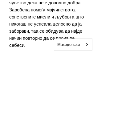
чувство дека не е доволно добра.
Заробена помеѓу мајчинството,
сопствените мисли и љубовта што
никогаш не успеала целосно да ја
заборави, таа се обидува да најде
начин повторно да се пронајде
Македонски
себеси.
Во исто време, Илин живее со
загубите што животот му ги оставил
и со споменот на девојката која
некогаш му ветила дека ќе биде со
него засекогаш.
„Париз го оставив за тебе“ е
емотивен роман за љубовта што не
исчезнува, за тежината на
постпородилната депресија за која
ретко се зборува гласно, и за жената
која се обидува да преживее помеѓу
минатото, мајчинството и
сопствените тивки битки.