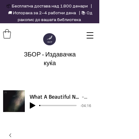
📦
Бесплатна достава над 1.800 денари |
🚚 Испорака за 2–4 работни дена | 📚 Од
ракопис до вашата библиотека
ЗБОР - Издавачка
куќа
What A Beautiful Name - Hillsong - Violin cover by Daniel Jang
Artist Name
-04:16