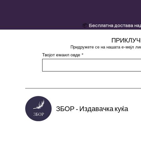
📦
Бесплатна достава над
ПРИКЛУЧ
Придружете се на нашата е-мејл лис
Твојот емаил овде
ЗБОР - Издавачка куќа