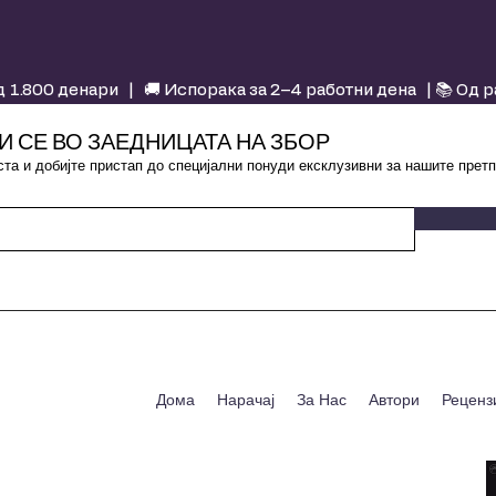
 1.800 денари | 🚚 Испорака за 2–4 работни дена | 📚 Од 
И СЕ ВО ЗАЕДНИЦАТА НА ЗБОР
та и добијте пристап до специјални понуди ексклузивни за нашите претп
Дома
Нарачај
За Нас
Автори
Реценз