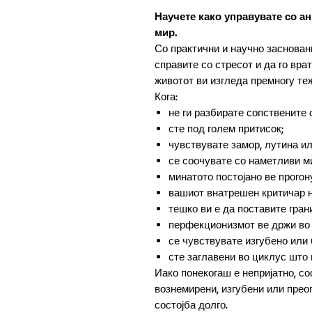
Научете како управувате со а
мир.
Со практични и научно засновани
справите со стресот и да го вра
животот ви изгледа премногу те
Кога:
не ги разбирате сопствените 
сте под голем притисок;
чувствувате замор, лутина ил
се соочувате со наметливи м
минатото постојано ве прогон
вашиот внатрешен критичар н
тешко ви е да поставите гран
перфекционизмот ве држи во 
се чувствувате изгубено или 
сте заглавени во циклус што н
Иако понекогаш е непријатно, с
вознемирени, изгубени или преоп
состојба долго.