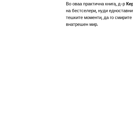
Во оваа практична книга, д-р
Ке
на бестселери, нуди едноставни 
тешките моменти, да го смирите 
внатрешен мир.