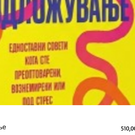
ње
510,0