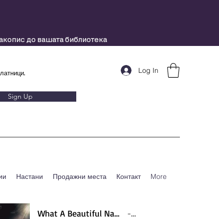
ракопис до вашата библиотека
Log In
латници.
Sign Up
ии
Настани
Продажни места
Контакт
More
What A Beautiful Name - Hillsong - Violin cover by Daniel Jang
Artist Name