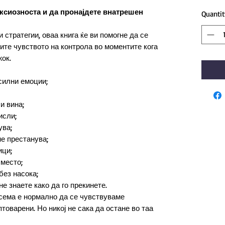
нксиозноста и да пронајдете внатрешен
Quantit
 стратегии, оваа книга ќе ви помогне да се
тите чувството на контрола во моментите кога
жок.
силни емоции;
и вина;
исли;
ува;
е престанува;
ици;
место;
без насока;
е знаете како да го прекинете.
осема е нормално да се чувствуваме
товарени. Но никој не сака да остане во таа