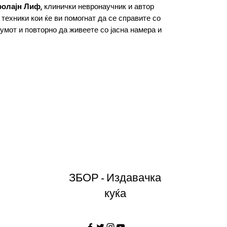
ролајн Лиф
, клинички невронаучник и автор
техники кои ќе ви помогнат да се справите со
умот и повторно да живеете со јасна намера и
ЗБОР - Издавачка
куќа