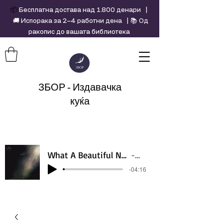
📦
Бесплатна достава над 1.800 денари |
🚚 Испорака за 2–4 работни дена | 📚 Од
ракопис до вашата библиотека
ЗБОР - Издавачка
куќа
What A Beautiful Name - Hillsong - Violin cover by Daniel Jang
Artist Name
-04:16