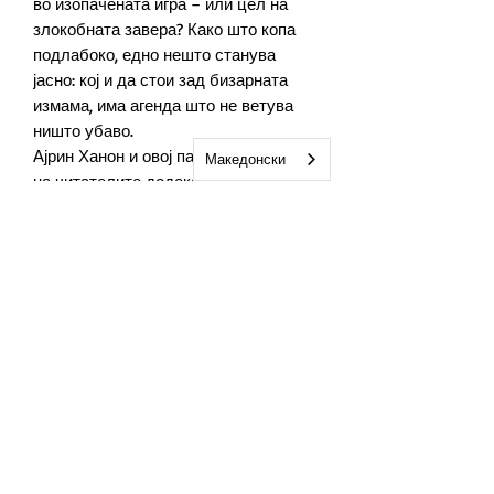
во изопачената игра – или цел на
злокобната завера? Како што копа
подлабоко, едно нешто станува
јасно: кој и да стои зад бизарната
измама, има агенда што не ветува
ништо убаво.
Ајрин Ханон и овој пат ги грее срцата
Македонски
на читателите додека ја развива
романсата помеѓу Ленс и Кристи, но
ги задржува сите елементи на трилер
што ќе ве наежи од почеток до крај..
Автор
Ајрин Ханон
Број на страници
406