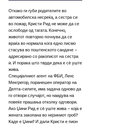
Откако ги губи родителите во
автомобилска несреќа, а сестра си
во пожар, Кристи Рид не може да се
ослободи од тагата. Конечно,
животот повторно почнува да се
враќа во нормала кога едно писмо
стасува во поштенското сандаче –
адресирано со ракописот на сестра
ѝ. И порака што тврди дека е сѐ уште
жива.
Специјалниот агент на ФБИ, Ленс
Мекгрегор, поранешен оператор на
Делта-силите, има задача одново да
го отвори случајот, но наидува на
повеќе прашања отколку одговори.
Ако Џини Рид е сѐ уште жива – која е
жената закопана во нејзиниот гроб?
Каде е Џини? И дали Кристи е пион