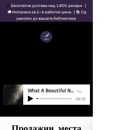
📦
Бесплатна достава над 1.800 денари |
🚚 Испорака за 2–4 работни дена | 📚 Од
ракопис до вашата библиотека
ЗБОР - Издавачка
куќа
What A Beautiful Name - Hillsong - Violin cover by Daniel Jang
Artist Name
-04:16
Продажни места