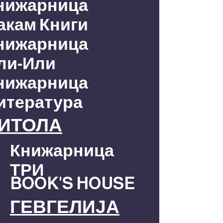
нижарница
акам Книги
нижарница
ли-Или
нижарница
итература
ИТОЛА
Книжарница
ТРИ
BOOK'S HOUSE
ГЕВГЕЛИЈА