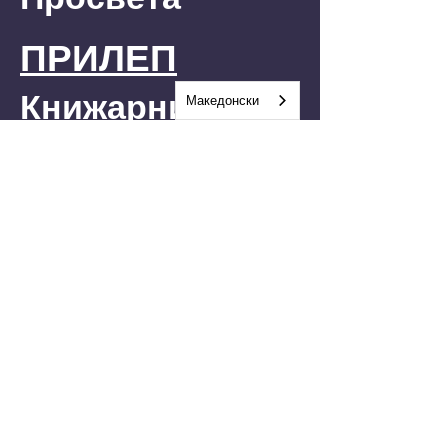
ПРИЛЕП
Книжарница
Македонски
Викели
ШТИП
Јованови Арт
КИЧЕВО
АТВА Маркет
Кнжарница