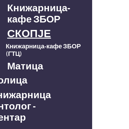
Книжарница-
кафе ЗБОР
СКОПЈЕ
Книжарница-кафе ЗБОР
(ГТЦ)
Матица
олица
нижарница
нтолог -
ентар