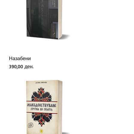
Назабени
Price
390,00 ден.