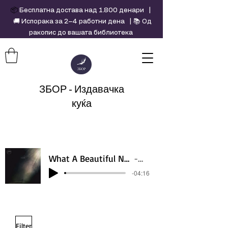
📦
Бесплатна достава над 1.800 денари |
🚚 Испорака за 2–4 работни дена | 📚 Од
ракопис до вашата библиотека
ЗБОР - Издавачка
куќа
What A Beautiful Name - Hillsong - Violin cover by Daniel Jang
Artist Name
-04:16
Filter