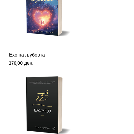
Ехо на љубовта
Price
270,00 ден.