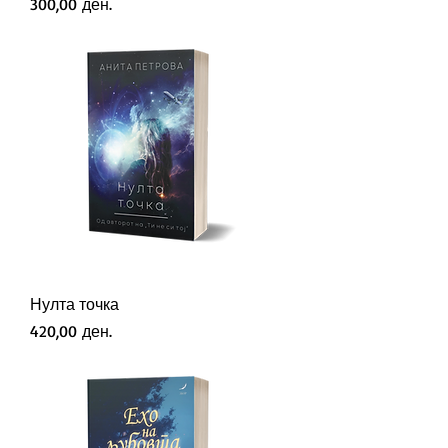
Price
300,00 ден.
Нулта точка
Price
420,00 ден.