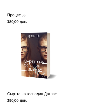
Процес 33
Price
380,00 ден.
Смртта на господин Даглас
Price
390,00 ден.