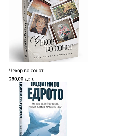
Чекор во сонот
Price
280,00 ден.