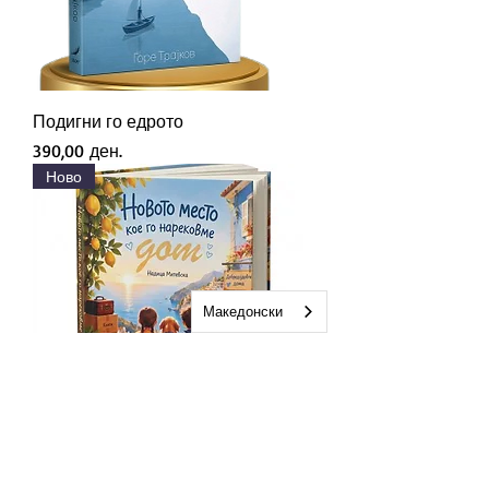
Подигни го едрото
Price
390,00 ден.
Ново
Македонски
Новото место кое го нарековме