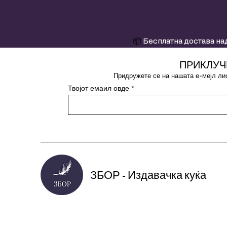
📦
Бесплатна достава над
ПРИКЛУЧ
Придружете се на нашата е-мејл лис
Твојот емаил овде
ЗБОР - Издавачка куќа