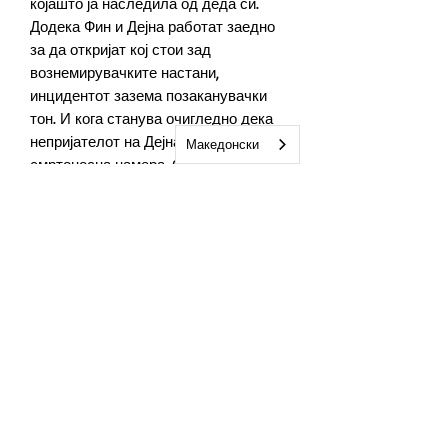
која­што ја наследила од деда си.
Додека Фин и Дејна работат заедно
за да откријат кој стои зад
вознемирувачките настани,
инцидентот зазема позаканувачки
тон. И кога станува очигледно дека
непри­јателот на Дејна можеби има
Македонски
смртоносна намера, Фин повторно се
наоѓа во густо – спремен или не.