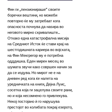
Фин ги „пензионираше“ своите
боречки вештини, но може­би
повторно ќе му затребаат кога
опасноста почнува да наѕира во
неговото мирно скривалиште...
Откако една катастрофална мисија
на Средниот Исток ќе стави крај на
шестгодишната кариера во војската,
на Фин Мекгрегор му е потребна
одддишка. Еден мирен месец во
шумата звучи како совршен начин за
да се издува. Но мирот не е на
дневен ред кога ќе налета на
уредничката на книги, Дејна Луис,
сосетка која ги зацелува своите рани,
но и која несомнено го привлекува.
Некој постојано ѝ го нарушува
престојот во колибата покрај езерото,