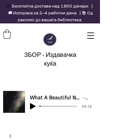
📦
Бесплатна достава над 1.800 денари |
🚚 Испорака за 2–4 работни дена | 📚 Од
ракопис до вашата библиотека
ЗБОР - Издавачка
куќа
What A Beautiful Name - Hillsong - Violin cover by Daniel Jang
Artist Name
-04:16