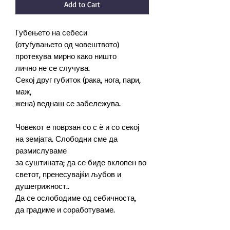
Add to Cart
Губењето на себеси
(отуѓувањето од човештвото)
протекува мирно како ништо
лично не се случува.
Секој друг губиток (рака, нога, пари,
маж,
жена) веднаш се забележува.
Човекот е поврзан со с ѐ и со секој
на земјата. Слободни сме да
размислуваме
за суштината; да се биде вклопен во
светот, пренесувајќи љубов и
душегрижност..
Да се ослободиме од себичноста,
да градиме и соработуваме.