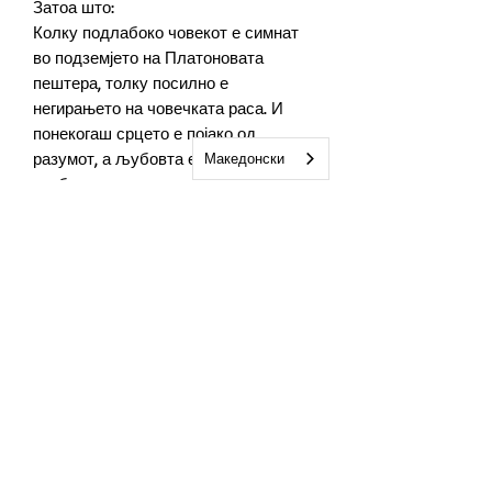
Затоа што:
Колку подлабоко човекот е симнат
во подземјето на Платоновата
пештера, толку посилно е
негирањето на човечката раса. И
понекогаш срцето е појако од
разумот, а љубовта е подарок за кој
Македонски
треба да се потрудиме сесрдно
Автор
Светлана Босилкова Далевска
Број на страници
114