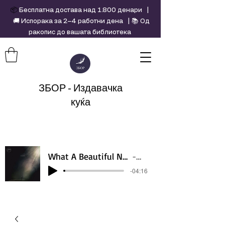
📦
Бесплатна достава над 1.800 денари |
🚚 Испорака за 2–4 работни дена | 📚 Од
ракопис до вашата библиотека
ЗБОР - Издавачка
куќа
What A Beautiful Name - Hillsong - Violin cover by Daniel Jang
Artist Name
-04:16