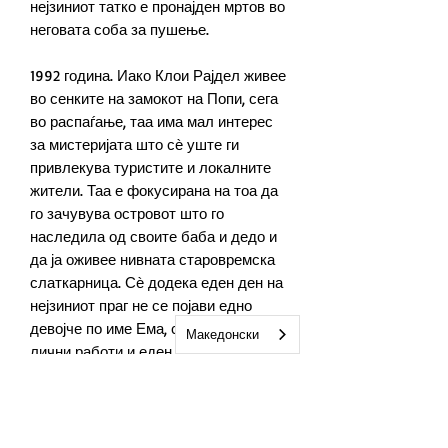
нејзиниот татко е пронајден мртов во
неговата соба за пушење.
1992 година. Иако Клои Рајдел живее
во сенките на замокот на Попи, сега
во распаѓање, таа има мал интерес
за мистеријата што сѐ уште ги
привлекува туристите и локалните
жители. Таа е фокусирана на тоа да
го зачувува островот што го
наследила од своите баба и дедо и
да ја оживее нивната старовремска
слаткарница. Сѐ додека еден ден на
нејзиниот праг не се појави едно
девојче по име Ема, со неколку
Македонски
лични работи и еден албум што ја
поврзува со Пенделтонови. Кога
новинарот пристигнува во
продавницата на Клои
распрашувајќи се за дедо ѝ, Клои