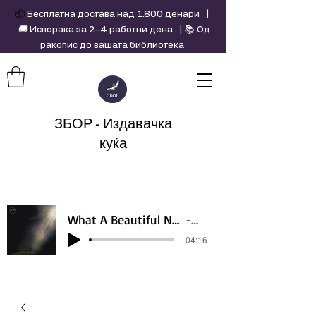
📦
Бесплатна достава над 1.800 денари |
🚚 Испорака за 2–4 работни дена | 📚 Од
ракопис до вашата библиотека
ЗБОР - Издавачка
куќа
What A Beautiful Name - Hillsong - Violin cover by Daniel Jang
Artist Name
-04:16