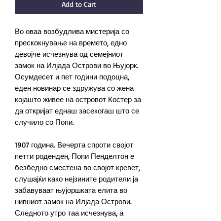
Add to Cart
Во оваа возбудлива мистерија со
прескокнување на времето, едно
девојче исчезнува од семејниот
замок на Илјада Острови во Њујорк.
Осумдесет и пет години подоцна,
еден новинар се здружува со жена
којашто живее на островот Костер за
да откријат еднаш засекогаш што се
случило со Попи.
1907 година. Вечерта спроти својот
петти роденден, Попи Пенделтон е
безбедно сместена во својот кревет,
слушајќи како нејзините родители ја
забавуваат њујоршката елита во
нивниот замок на Илјада Острови.
Следното утро таа исчезнува, а