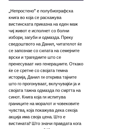
„Непростено“ е полубиографска
книга во која се раскажува
вистинската приказна на еден маж
чиј живот е исполнет со болни
избори, загуби и одмазда. Преку
сведоштвото на Данил, читателот ќе
се запознае со силата на семејните
врски и трагедиите што се
пренесуваат низ генерациите. Откако
ќе се сретне со својата темна
историја, Данил ги открива тајните
што го прогонуваат, вклучувајќи ја и
својата тажна одмазда по смртта на
синот. Книга која ги испитува
границите на моралот и човековите
чувства, која покажува дека секоја
акција има своја цена. Што е
вистината? Што значи правдата кога