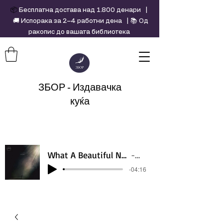
📦
Бесплатна достава над 1.800 денари |
🚚 Испорака за 2–4 работни дена | 📚 Од
ракопис до вашата библиотека
ЗБОР - Издавачка
куќа
What A Beautiful Name - Hillsong - Violin cover by Daniel Jang
Artist Name
-04:16