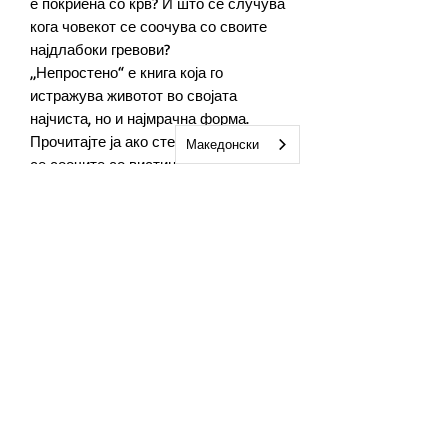
е покриена со крв? И што се случува
кога човекот се соочува со своите
најдлабоки гревови?
„Непростено“ е книга која го
истражува животот во својата
најчиста, но и најмрачна форма.
Прочитајте ја ако сте подготвени да
Македонски
се соочите со вистината, без филтри.
Автор
Лупче Данилоски