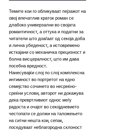
Темите кои го обликуваат пејзажот на
овој впечатлив краток роман се
длабоко универзални во својата
романтичност, а оттука и податни за
читатели што доаѓаат од секоја доба
и лична убеденост, а истовремено
исткајани со механичка прецизност и
болна висцералност, што им дава
посебна вредност.
Нанесувајќи слој по слој комплексна
интимност во портретот на едно
семејство сочинето во несреќно-
среќни услови, авторот ни докажува
дека превртливиот однос меѓу
радоста и очајот во секојдневието
честопати се должи на таложењето
на ситни нешта кои, сепак,
поседуваат неблагородна склоност