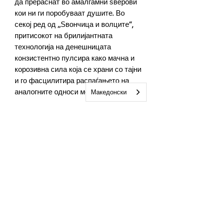
да прераснат во амалгамни ѕверови
кои ни ги поробуваат душите. Во
секој ред од „Ѕвончица и волците“,
притисокот на брилијантната
технологија на денешницата
конзистентно пулсира како мачна и
корозивна сила која се храни со тајни
и го фасцилитира распаѓањето на
аналогните односи меѓу нејзините
Македонски
корисници.
Оваа книга е за тоа дали навечер
легнуваме да спиеме знаејќи дека
сме дале сѐ што било можно, или пак
пресметувајќи сѐ што можеше да
биде. Оваа книга е за лузните кои нѐ
потсетуваат дека моќно сме љубеле,
наместо плашливо живуркале. За
кршливоста која е инхерентна во
секоја тврдина и секоја кула од
слонова коска. За доблеста на