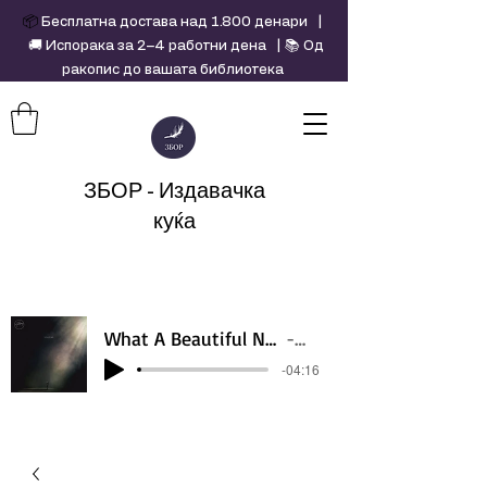
📦
Бесплатна достава над 1.800 денари |
🚚 Испорака за 2–4 работни дена | 📚 Од
ракопис до вашата библиотека
ЗБОР - Издавачка
куќа
What A Beautiful Name - Hillsong - Violin cover by Daniel Jang
Artist Name
-04:16