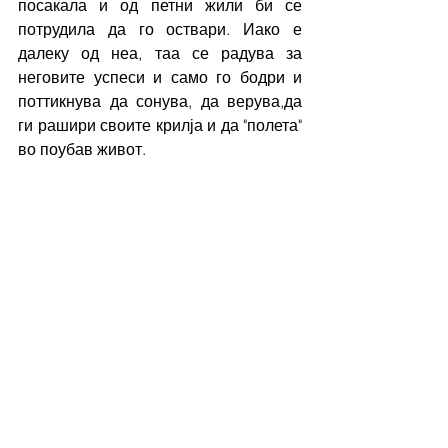
посакала и од петни жили би се 
потрудила да го оствари. Иако е 
далеку од неа, таа се радува за 
неговите успеси и само го бодри и 
поттикнува да сонува, да верува,да 
ги рашири своите крилја и да "полета" 
во поубав живот.  