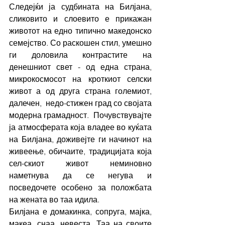
Следејќи ја судбината на Билјана, 
сликовито и слоевито е прикажан 
животот на едно типично македонско 
семејство. Со раскошен стил, умешно 
ги доловила контрастите на 
денешниот свет - од една страна, 
микрокосмосот на кроткиот селски 
живот а од друга страна големиот, 
далечен,  недо-стижен град со својата 
модерна грамадност.  Почувствувајте 
ја атмосферата која владее во куќата 
на Билјана, доживејте ги начинот на 
живеење, обичаите, традицијата која 
сел-скиот живот неминовно 
наметнува да се негува и 
посведочете особено за положбата 
на жената во таа идила.   
Билјана е домакинка, сопруга, мајка, 
макеа, снаа, невеста. Таа на своите 