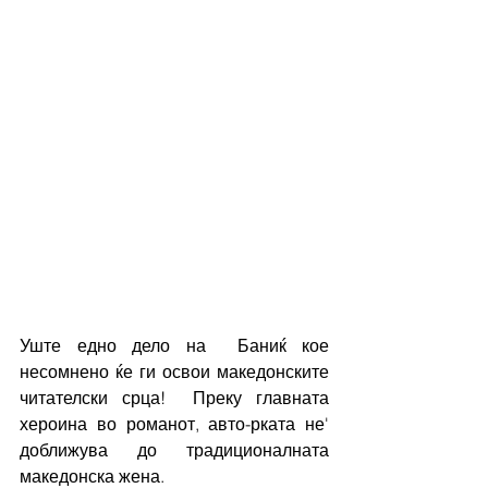
Уште едно дело на  Баниќ кое 
несомнено ќе ги освои македонските 
читателски срца!  Преку главната 
хероина во романот, авто-рката не' 
доближува до традиционалната 
македонска жена. 