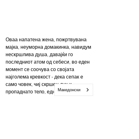
Оваа напатена жена, пожртвувана 
мајка, неуморна домакинка, навидум 
нескршлива душа, давајќи го 
последниот атом од себеси, во еден 
момент се соочува со својата 
најголема кревкост - дека сепак е 
само човек, чиј скршен дух и 
Македонски
пропаднато тело, едноставно, не 
можат повеќе.  Препуштајќи се на 
судбината, Билјана и погледнува во 
очи на смртта, метафорички, и уште 
еднаш нè потсетува дека понекогаш 
потребно е "да умреме" за да се 
издигнеме одново, овојпат посилни и 