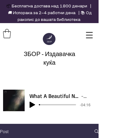
📦
Бесплатна достава над 1.800 денари |
🚚 Испорака за 2–4 работни дена | 📚 Од
ракопис до вашата библиотека
ЗБОР - Издавачка
куќа
What A Beautiful Name - Hillsong - Violin cover by Daniel Jang
Artist Name
-04:16
Post