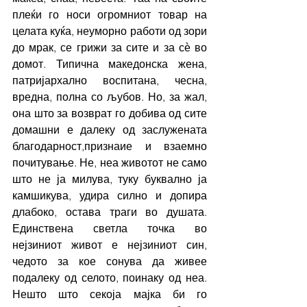
плеќи го носи огромниот товар на 
целата куќа, неуморно работи од зори 
до мрак, се грижи за сите и за сѐ во 
домот. Типична македонска жена, 
патријархално воспитана, чесна, 
вредна, полна со љубов. Но, за жал, 
она што за возврат го добива од сите 
домашни е далеку од заслужената 
благодарност,признаие и взаемно 
почитување. Не, неа животот не само 
што не ја милува, туку буквално ја 
камшикува, удира силно и допира 
длабоко, остава траги во душата. 
Единствена светла точка во 
нејзиниот живот е нејзиниот син, 
чедото за кое сонува да живее 
подалеку од селото, поинаку од неа.  
Нешто што секоја мајка би го 