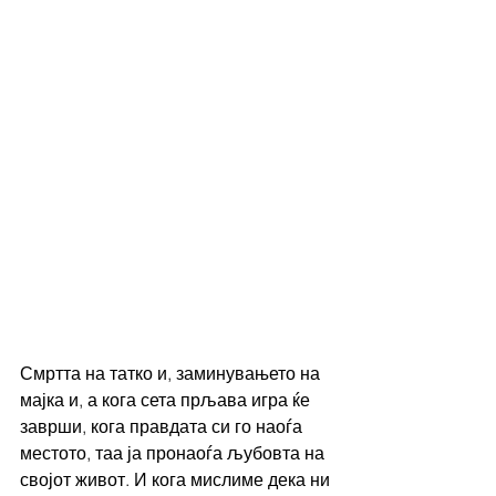
Смртта на татко и, заминувањето на 
мајка и, а кога сета прљава игра ќе 
заврши, кога правдата си го наоѓа 
местото, таа ја пронаоѓа љубовта на 
својот живот. И кога мислиме дека ни 