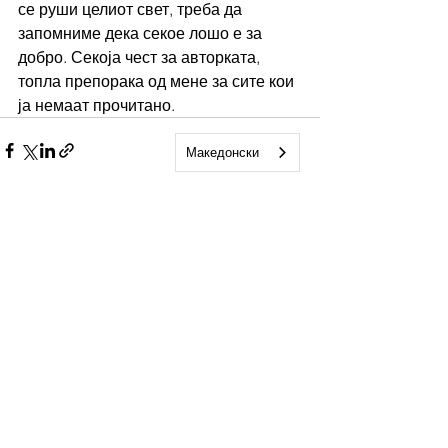
се руши целиот свет, треба да 
запомниме дека секое лошо е за 
добро. Секоја чест за авторката, 
топла препорака од мене за сите кои 
ја немаат прочитано.
Македонски
See All
Recent Posts