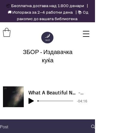
📦
Бесплатна достава над 1.800 денари |
🚚 Испорака за 2–4 работни дена | 📚 Од
ракопис до вашата библиотека
ЗБОР - Издавачка
куќа
What A Beautiful Name - Hillsong - Violin cover by Daniel Jang
Artist Name
-04:16
Post