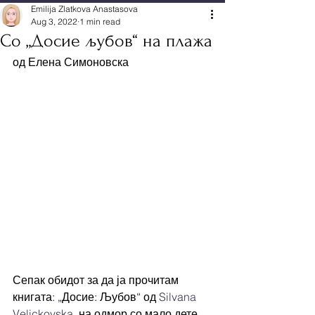
Emilija Zlatkova Anastasova
Aug 3, 2022
1 min read
Со „Досие љубов“ на плажа
од Елена Симоновска
Сепак обидот за да ја прочитам 
книгата: „Досие: Љубов“ од 
Silvana 
Velickovska
  на одмор со мало дете 