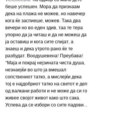
беше успешен. Мора да признаам 
дека на плажа не можев, но навечер 
кога ќе заспиеше, можев. Така два 
вечери но во еден здив, таа те тера 
упорно да ја читаш и да не можеш да 
ја оставиш и кога сите спијат, а 
знаеш и дека утрото рано ќе те 
разбудат. Воодушевена! Преубава! 
*Маја и покрај нејзината чиста душа, 
незнаејќи во што ја вмешал 
сопствениот татко, а мислејќи дека 
тој е најдобриот татко на светот е дел 
од валкани работи и не може да си го 
живее својот живот како што сака. 
Успева да се избори со сите падови...